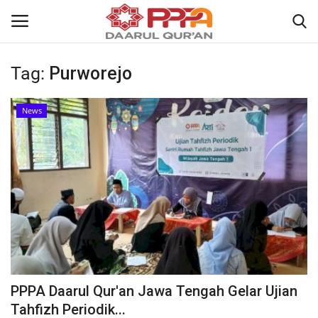
Tag:
Purworejo
Login
Register
News
Home
Contact
About
News
Wisuda Akbar
PPPA Daarul Qur'an Jawa Tengah Gelar Ujian
Kisah
Tahfizh Periodik...