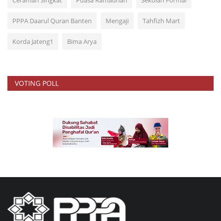
Ceramah Singkat
Puasa Ramadhan
Sekolah Formal
PPPA Daarul Quran Banten
Mengaji
Tahfizh Mart
Korda Jateng1
Bima Arya
VOTING POLL