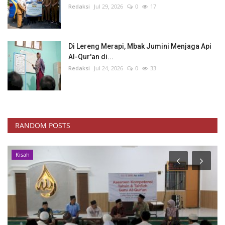
Redaksi
Jul 29, 2026
0
17
Di Lereng Merapi, Mbak Jumini Menjaga Api
Al-Qur'an di...
Redaksi
Jul 24, 2026
0
33
RANDOM POSTS
Kisah