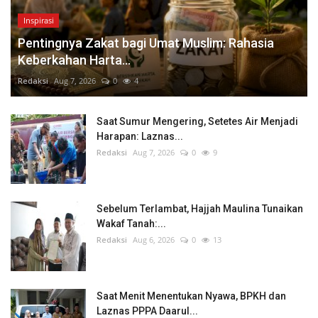
Inspirasi
Pentingnya Zakat bagi Umat Muslim: Rahasia
Keberkahan Harta...
Redaksi
Aug 7, 2026
0
4
Saat Sumur Mengering, Setetes Air Menjadi
Harapan: Laznas...
Redaksi
Aug 7, 2026
0
9
Sebelum Terlambat, Hajjah Maulina Tunaikan
Wakaf Tanah:...
Redaksi
Aug 6, 2026
0
13
Saat Menit Menentukan Nyawa, BPKH dan
Laznas PPPA Daarul...