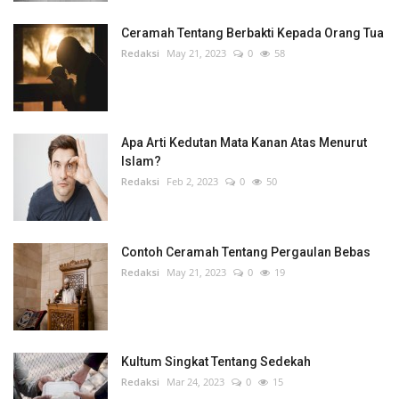
Ceramah Tentang Berbakti Kepada Orang Tua
Redaksi
May 21, 2023
0
58
Apa Arti Kedutan Mata Kanan Atas Menurut
Islam?
Redaksi
Feb 2, 2023
0
50
Contoh Ceramah Tentang Pergaulan Bebas
Redaksi
May 21, 2023
0
19
Kultum Singkat Tentang Sedekah
Redaksi
Mar 24, 2023
0
15