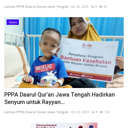
Laznas PPPA Daarul Quran Jawa Tengah
Jan 20, 2025
0
82
Inspirasi
News
Blog
Video
PPPA Daarul Qur’an Jawa Tengah Hadirkan
Senyum untuk Rayyan...
Laznas PPPA Daarul Quran Jawa Tengah
Oct 23, 2023
0
129