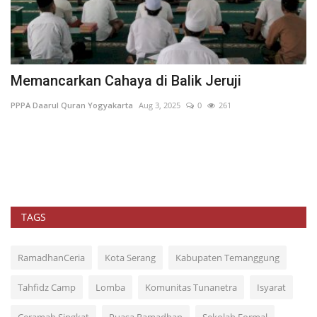
Memancarkan Cahaya di Balik Jeruji
A
G
PPPA Daarul Quran Yogyakarta
Aug 3, 2025
0
261
Re
TAGS
RamadhanCeria
Kota Serang
Kabupaten Temanggung
Tahfidz Camp
Lomba
Komunitas Tunanetra
Isyarat