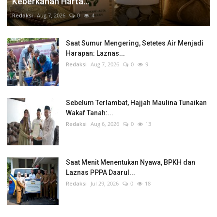
Keberkahan Harta...
Redaksi
Aug 7, 2026
0
4
Saat Sumur Mengering, Setetes Air Menjadi
Harapan: Laznas...
Redaksi
Aug 7, 2026
0
9
Sebelum Terlambat, Hajjah Maulina Tunaikan
Wakaf Tanah:...
Redaksi
Aug 6, 2026
0
13
Saat Menit Menentukan Nyawa, BPKH dan
Laznas PPPA Daarul...
Redaksi
Jul 29, 2026
0
18