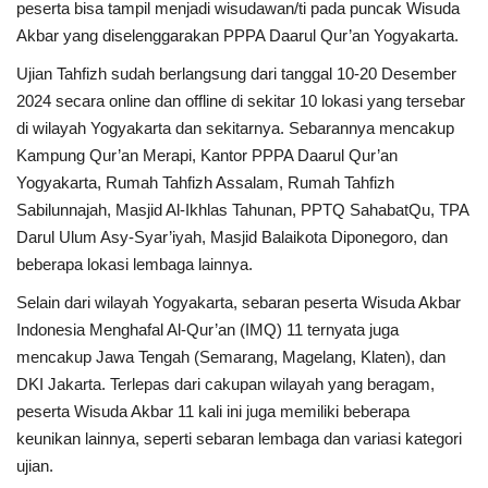
peserta bisa tampil menjadi wisudawan/ti pada puncak Wisuda
Akbar yang diselenggarakan PPPA Daarul Qur’an Yogyakarta.
Ujian Tahfizh sudah berlangsung dari tanggal 10-20 Desember
2024 secara online dan offline di sekitar 10 lokasi yang tersebar
di wilayah Yogyakarta dan sekitarnya. Sebarannya mencakup
Kampung Qur’an Merapi, Kantor PPPA Daarul Qur’an
Yogyakarta, Rumah Tahfizh Assalam, Rumah Tahfizh
Sabilunnajah, Masjid Al-Ikhlas Tahunan, PPTQ SahabatQu, TPA
Darul Ulum Asy-Syar’iyah, Masjid Balaikota Diponegoro, dan
beberapa lokasi lembaga lainnya.
Selain dari wilayah Yogyakarta, sebaran peserta Wisuda Akbar
Indonesia Menghafal Al-Qur’an (IMQ) 11 ternyata juga
mencakup Jawa Tengah (Semarang, Magelang, Klaten), dan
DKI Jakarta. Terlepas dari cakupan wilayah yang beragam,
peserta Wisuda Akbar 11 kali ini juga memiliki beberapa
keunikan lainnya, seperti sebaran lembaga dan variasi kategori
ujian.