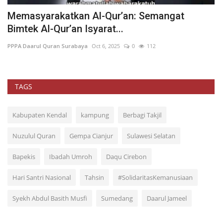
Memasyarakatkan Al-Qur’an: Semangat
T
Bimtek Al-Qur’an Isyarat...
Q
PPPA Daarul Quran Surabaya
Oct 6, 2025
0
112
PP
TAGS
Kabupaten Kendal
kampung
Berbagi Takjil
Nuzulul Quran
Gempa Cianjur
Sulawesi Selatan
Bapekis
Ibadah Umroh
Daqu Cirebon
Hari Santri Nasional
Tahsin
#SolidaritasKemanusiaan
Syekh Abdul Basith Musfi
Sumedang
Daarul Jameel