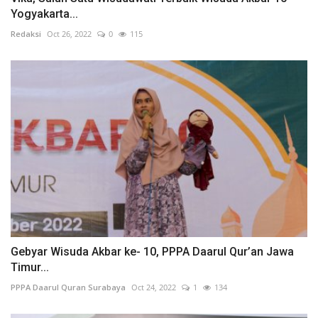
Yogyakarta...
Redaksi
Oct 26, 2022
0
115
Gebyar Wisuda Akbar ke- 10, PPPA Daarul Qur’an Jawa
Timur...
PPPA Daarul Quran Surabaya
Oct 24, 2022
1
134