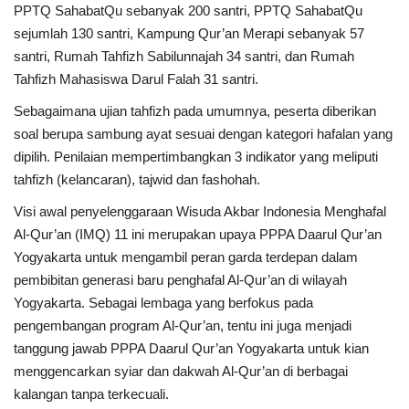
PPTQ SahabatQu sebanyak 200 santri, PPTQ SahabatQu
sejumlah 130 santri, Kampung Qur’an Merapi sebanyak 57
santri, Rumah Tahfizh Sabilunnajah 34 santri, dan Rumah
Tahfizh Mahasiswa Darul Falah 31 santri.
Sebagaimana ujian tahfizh pada umumnya, peserta diberikan
soal berupa sambung ayat sesuai dengan kategori hafalan yang
dipilih. Penilaian mempertimbangkan 3 indikator yang meliputi
tahfizh (kelancaran), tajwid dan fashohah.
Visi awal penyelenggaraan Wisuda Akbar Indonesia Menghafal
Al-Qur’an (IMQ) 11 ini merupakan upaya PPPA Daarul Qur’an
Yogyakarta untuk mengambil peran garda terdepan dalam
pembibitan generasi baru penghafal Al-Qur’an di wilayah
Yogyakarta. Sebagai lembaga yang berfokus pada
pengembangan program Al-Qur’an, tentu ini juga menjadi
tanggung jawab PPPA Daarul Qur’an Yogyakarta untuk kian
menggencarkan syiar dan dakwah Al-Qur’an di berbagai
kalangan tanpa terkecuali.