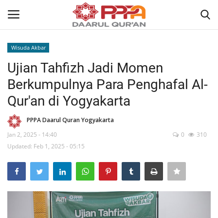
Wisuda Akbar
Login
Register
Ujian Tahfizh Jadi Momen
Berkumpulnya Para Penghafal Al-
Home
Qur'an di Yogyakarta
Contact
PPPA Daarul Quran Yogyakarta
Jan 2, 2025 - 14:40
0
310
About
Updated: Feb 1, 2025 - 05:15
News
Wisuda Akbar
Kisah