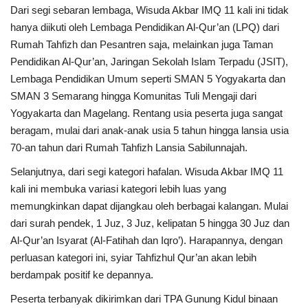
Dari segi sebaran lembaga, Wisuda Akbar IMQ 11 kali ini tidak
hanya diikuti oleh Lembaga Pendidikan Al-Qur’an (LPQ) dari
Rumah Tahfizh dan Pesantren saja, melainkan juga Taman
Pendidikan Al-Qur’an, Jaringan Sekolah Islam Terpadu (JSIT),
Lembaga Pendidikan Umum seperti SMAN 5 Yogyakarta dan
SMAN 3 Semarang hingga Komunitas Tuli Mengaji dari
Yogyakarta dan Magelang. Rentang usia peserta juga sangat
beragam, mulai dari anak-anak usia 5 tahun hingga lansia usia
70-an tahun dari Rumah Tahfizh Lansia Sabilunnajah.
Selanjutnya, dari segi kategori hafalan. Wisuda Akbar IMQ 11
kali ini membuka variasi kategori lebih luas yang
memungkinkan dapat dijangkau oleh berbagai kalangan. Mulai
dari surah pendek, 1 Juz, 3 Juz, kelipatan 5 hingga 30 Juz dan
Al-Qur’an Isyarat (Al-Fatihah dan Iqro’). Harapannya, dengan
perluasan kategori ini, syiar Tahfizhul Qur’an akan lebih
berdampak positif ke depannya.
Peserta terbanyak dikirimkan dari TPA Gunung Kidul binaan