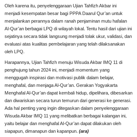
Oleh karena itu, penyelenggaraan Ujian Tahfizh Akbar ini
menjadi kesempatan besar bagi PPPA Daarul Qur’an untuk
menjalankan perannya dalam ranah penjaminan mutu hafalan
Al-Qur’an berbagai LPQ di wilayah lokal. Tentu hasil dari ujian ini
sejatinya secara tidak langsung menjadi tolak ukur, validasi, dan
evaluasi atas kualitas pembelajaran yang telah dilaksanakan
oleh LPQ.
Harapannya, Ujian Tahfizh menuju Wisuda Akbar IMQ 11 di
penghujung tahun 2024 ini, menjadi momentum yang
menggugah inspirasi dan motivasi publik dalam belajar,
menghafal, dan menjaga Al-Qur’an. Gerakan Yogyakarta
Menghafal Al-Qur’an dapat kembali hidup, dipelihara, dibesarkan
dan diwariskan secara turun temurun dari generasi ke generasi.
Ada hal penting yang ingin ditegaskan dalam penyelenggaraan
Wisuda Akbar IMQ 11 yang melibatkan berbagai kalangan ini,
yaitu belajar dan menghafal Al-Qur’an dapat dilakukan oleh
siapapun, dimanapun dan kapanpun.
(ara)