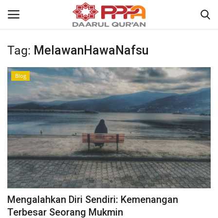
Tag:
MelawanHawaNafsu
Login
Register
Blog
Home
Contact
About
News
Wisuda Akbar
Mengalahkan Diri Sendiri: Kemenangan
Kisah
Terbesar Seorang Mukmin