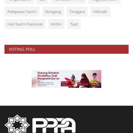
Pelepasan Santri
Dongeng
Cinagara
Hikmah
Hari Santri Nasional
KASIH
Taat
VOTING POLL