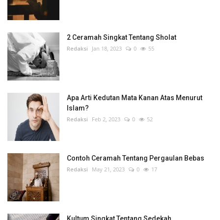
2 Ceramah Singkat Tentang Sholat
Redaksi
Jan 18, 2023
0
55
Apa Arti Kedutan Mata Kanan Atas Menurut
Islam?
Redaksi
Feb 2, 2023
0
52
Contoh Ceramah Tentang Pergaulan Bebas
Redaksi
May 21, 2023
0
17
Kultum Singkat Tentang Sedekah