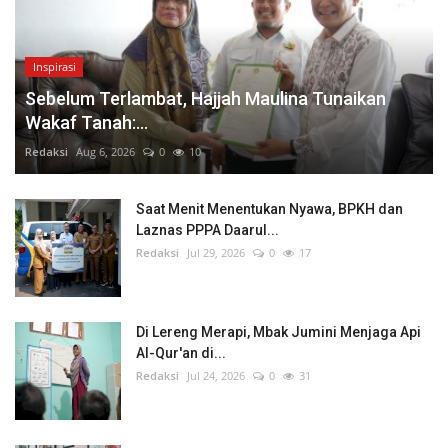
Inspirasi
Sebelum Terlambat, Hajjah Maulina Tunaikan
Wakaf Tanah:...
Redaksi
Aug 6, 2026
0
10
Saat Menit Menentukan Nyawa, BPKH dan
Laznas PPPA Daarul...
Redaksi
Jul 29, 2026
0
17
Di Lereng Merapi, Mbak Jumini Menjaga Api
Al-Qur'an di...
Redaksi
Jul 24, 2026
0
31