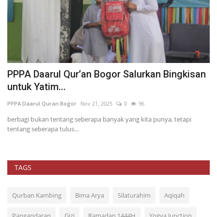
PPPA Daarul Qur’an Bogor Salurkan Bingkisan
M
untuk Yatim...
M
PPPA Daarul Quran Bogor
Nov 21, 2025
0
96
PP
ti
berbagi bukan tentang seberapa banyak yang kita punya, tetapi
tentang seberapa tulus...
TAGS
Qurban Kambing
Bima Arya
Silaturahim
Aqiqah
Pangandaran
Gizi
Ramadan 1444H
Yogya Junction