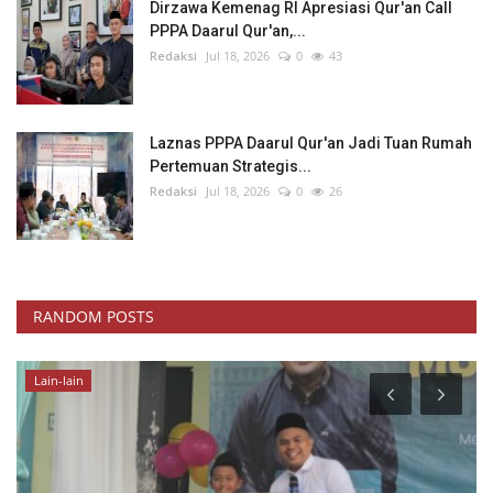
Dirzawa Kemenag RI Apresiasi Qur'an Call
PPPA Daarul Qur'an,...
Redaksi
Jul 18, 2026
0
43
Laznas PPPA Daarul Qur'an Jadi Tuan Rumah
Pertemuan Strategis...
Redaksi
Jul 18, 2026
0
26
RANDOM POSTS
Lain-lain