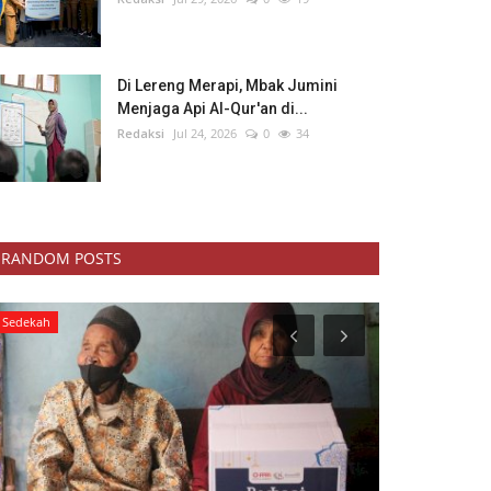
Di Lereng Merapi, Mbak Jumini
Menjaga Api Al-Qur'an di...
Redaksi
Jul 24, 2026
0
34
RANDOM POSTS
Pendidikan
Kisah