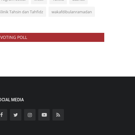
Klinik Tahsin dan Tahfidz
wakafdibulanramadan
VOTING POLL
OCIAL MEDIA