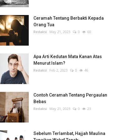
Ceramah Tentang Berbakti Kepada
Orang Tua
Redaksi
May 21, 2023
0
60
Apa Arti Kedutan Mata Kanan Atas
Menurut Islam?
Redaksi
Feb 2, 2023
0
46
Contoh Ceramah Tentang Pergaulan
Bebas
Redaksi
May 21, 2023
0
23
Sebelum Terlambat, Hajjah Maulina