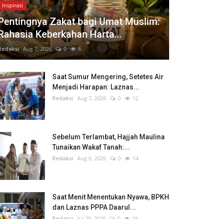
Inspirasi
Pentingnya Zakat bagi Umat Muslim:
Rahasia Keberkahan Harta...
Redaksi
Aug 7, 2026
0
6
Saat Sumur Mengering, Setetes Air
Menjadi Harapan: Laznas...
Redaksi
Aug 7, 2026
0
12
Sebelum Terlambat, Hajjah Maulina
Tunaikan Wakaf Tanah:...
Redaksi
Aug 6, 2026
0
14
Saat Menit Menentukan Nyawa, BPKH
dan Laznas PPPA Daarul...
Redaksi
Jul 29, 2026
0
19