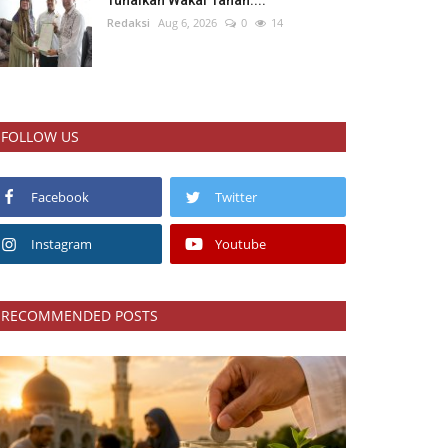
Tunaikan Wakaf Tanah:...
Redaksi
Aug 6, 2026
0
14
FOLLOW US
Facebook
Twitter
Instagram
Youtube
RECOMMENDED POSTS