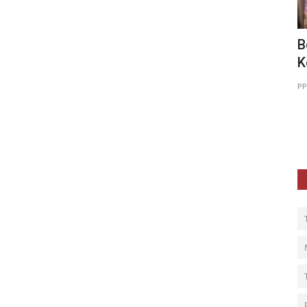
 Fatih
Berbagi Kebahagiaan Menjelang Hari
S
Kemenangan
M
290
PPPA Daarul Quran Yogyakarta
Mar 19, 2026
0
53
PP