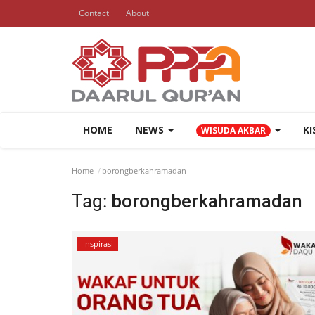
Contact
About
HOME
NEWS
K
WISUDA AKBAR
Home
borongberkahramadan
Tag:
borongberkahramadan
Inspirasi