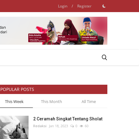
Login
/
Register
POPULAR POSTS
This Week
This Month
All Time
2 Ceramah Singkat Tentang Sholat
Redaksi
Jan 18, 2023
0
60