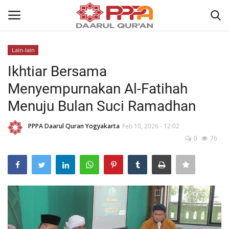
Lain-lain
Login
Register
Ikhtiar Bersama
Menyempurnakan Al-Fatihah
Home
Menuju Bulan Suci Ramadhan
Contact
PPPA Daarul Quran Yogyakarta
Feb 10, 2026 - 12:02
0
76
About
News
Wisuda Akbar
Kisah