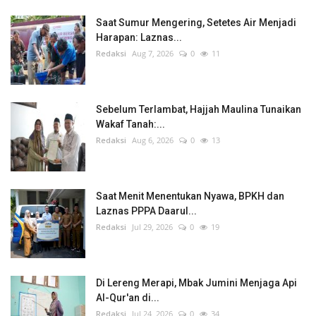
Saat Sumur Mengering, Setetes Air Menjadi
Harapan: Laznas...
Redaksi
Aug 7, 2026
0
11
Sebelum Terlambat, Hajjah Maulina Tunaikan
Wakaf Tanah:...
Redaksi
Aug 6, 2026
0
13
Saat Menit Menentukan Nyawa, BPKH dan
Laznas PPPA Daarul...
Redaksi
Jul 29, 2026
0
19
Di Lereng Merapi, Mbak Jumini Menjaga Api
Al-Qur'an di...
Redaksi
Jul 24, 2026
0
34