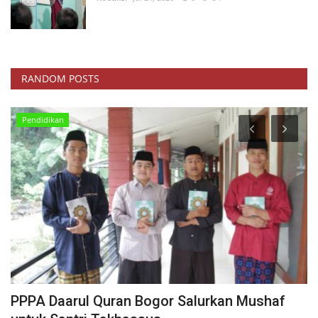
RANDOM POSTS
Pendidikan
PPPA Daarul Quran Bogor Salurkan Mushaf
A