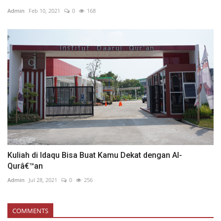
Admin
Feb 10, 2021
0
168
Kuliah di Idaqu Bisa Buat Kamu Dekat dengan Al-
Qurâ€™an
Admin
Jul 28, 2021
0
256
COMMENTS