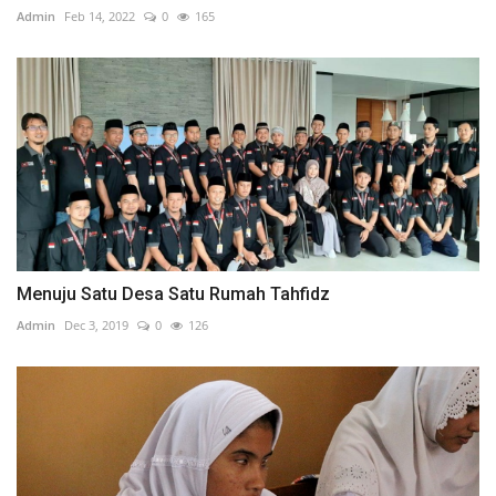
Admin
Feb 14, 2022
0
165
Menuju Satu Desa Satu Rumah Tahfidz
Admin
Dec 3, 2019
0
126