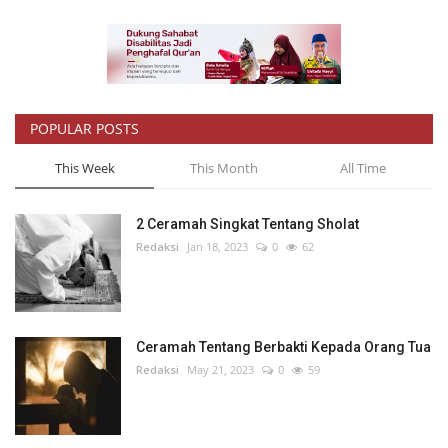
POPULAR POSTS
This Week
This Month
All Time
2 Ceramah Singkat Tentang Sholat
Redaksi
Jan 18, 2023
0
62
Ceramah Tentang Berbakti Kepada Orang Tua
Redaksi
May 21, 2023
0
59