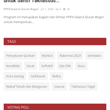
untuk Santri Takhassus...
Re
PPPA Daarul Quran Bogor
Jul 1, 2026
0
32
g
Program ini merupakan bagian dari ikhtiar PPPA Daarul Quran Bogor
untuk memperluas...
TAGS
Penyaluran Qurban
Marbot
Rakernas 2023
sembako
lemdiklat
Surat
Softskill
Dai Cilik
Guru
Kota Serang
Istikharah
Ridha
Wakaf Tanah dan Bangunan
cisarua
Takhassus Tegal
VOTING POLL