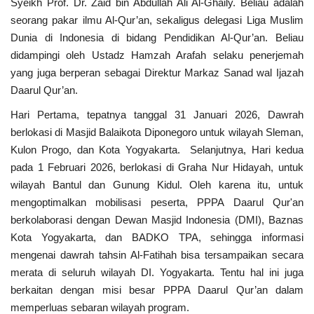
Syeikh Prof. Dr. Zaid bin Abdullah Ali Al-Ghaily. Beliau adalah
seorang pakar ilmu Al-Qur’an, sekaligus delegasi Liga Muslim
Dunia di Indonesia di bidang Pendidikan Al-Qur’an. Beliau
didampingi oleh Ustadz Hamzah Arafah selaku penerjemah
yang juga berperan sebagai Direktur Markaz Sanad wal Ijazah
Daarul Qur’an.
Hari Pertama, tepatnya tanggal 31 Januari 2026, Dawrah
berlokasi di Masjid Balaikota Diponegoro untuk wilayah Sleman,
Kulon Progo, dan Kota Yogyakarta. Selanjutnya, Hari kedua
pada 1 Februari 2026, berlokasi di Graha Nur Hidayah, untuk
wilayah Bantul dan Gunung Kidul. Oleh karena itu, untuk
mengoptimalkan mobilisasi peserta, PPPA Daarul Qur'an
berkolaborasi dengan Dewan Masjid Indonesia (DMI), Baznas
Kota Yogyakarta, dan BADKO TPA, sehingga informasi
mengenai dawrah tahsin Al-Fatihah bisa tersampaikan secara
merata di seluruh wilayah DI. Yogyakarta. Tentu hal ini juga
berkaitan dengan misi besar PPPA Daarul Qur’an dalam
memperluas sebaran wilayah program.