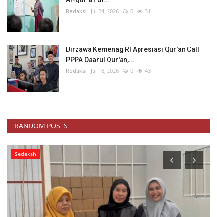
Redaksi
Jul 24, 2026
0
31
Dirzawa Kemenag RI Apresiasi Qur'an Call
PPPA Daarul Qur'an,...
Redaksi
Jul 18, 2026
0
43
RANDOM POSTS
Sedekah