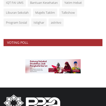
IQT FAI UMS
Bantuan Kesehatan
Yatim Hebat
Liburan Sekolah
Majelis Taklim
Talkshow
Program Sosial
Istighar
astriivo
VOTING POLL