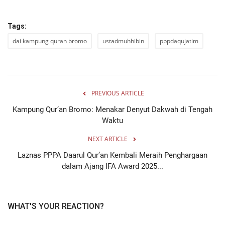
Tags:
dai kampung quran bromo
ustadmuhhibin
pppdaqujatim
PREVIOUS ARTICLE
Kampung Qur’an Bromo: Menakar Denyut Dakwah di Tengah
Waktu
NEXT ARTICLE
Laznas PPPA Daarul Qur’an Kembali Meraih Penghargaan
dalam Ajang IFA Award 2025...
WHAT'S YOUR REACTION?