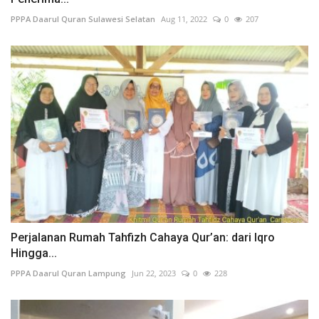
PPPA Daarul Quran Sulawesi Selatan
Aug 11, 2022
0
207
Perjalanan Rumah Tahfizh Cahaya Qur’an: dari Iqro
Hingga...
PPPA Daarul Quran Lampung
Jun 22, 2023
0
228