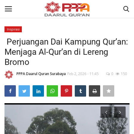
Inspirasi
Login
Register
Perjuangan Dai Kampung Qur’an:
Menjaga Al-Qur’an di Lereng
Home
Bromo
Contact
PPPA Daarul Quran Surabaya
Feb 2, 2026 - 11:45
0
150
About
News
Wisuda Akbar
Kisah