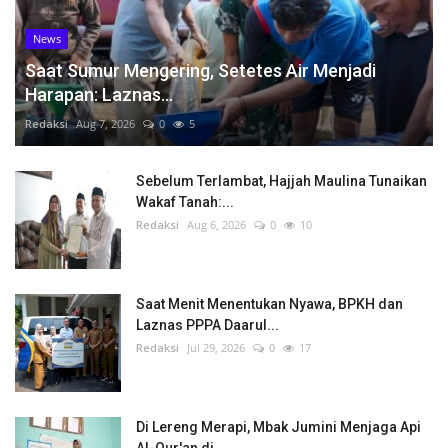
News
Saat Sumur Mengering, Setetes Air Menjadi
Harapan: Laznas...
Redaksi
Aug 7, 2026
0
5
Sebelum Terlambat, Hajjah Maulina Tunaikan
Wakaf Tanah:...
Redaksi
Aug 6, 2026
0
10
Saat Menit Menentukan Nyawa, BPKH dan
Laznas PPPA Daarul...
Redaksi
Jul 29, 2026
0
17
Di Lereng Merapi, Mbak Jumini Menjaga Api
Al-Qur'an di...