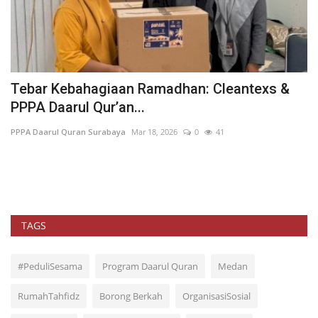
h
Tebar Kebahagiaan Ramadhan: Cleantexs &
W
PPPA Daarul Qur’an...
A
PPPA Daarul Quran Surabaya
Mar 18, 2026
0
41
PP
TAGS
#PeduliSesama
Program Daarul Quran
Medan
RumahTahfidz
Borong Berkah
OrganisasiSosial