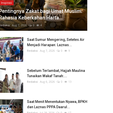
Inspirasi
Pentingnya Zakat bagi Umat Muslim:
Rahasia Keberkahan Harta...
Redaksi
Aug 7, 2026
0
4
Saat Sumur Mengering, Setetes Air
Menjadi Harapan: Laznas...
Redaksi
Aug 7, 2026
0
9
Sebelum Terlambat, Hajjah Maulina
Tunaikan Wakaf Tanah:...
Redaksi
Aug 6, 2026
0
13
Saat Menit Menentukan Nyawa, BPKH
dan Laznas PPPA Daarul...
Redaksi
Jul 29, 2026
0
17