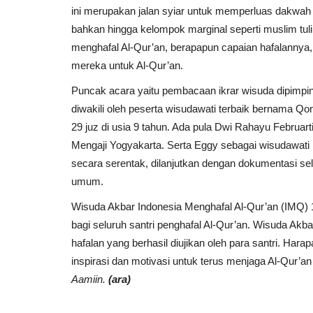
ini merupakan jalan syiar untuk memperluas dakwah 
bahkan hingga kelompok marginal seperti muslim tuli
PPPA Daarul Qur’an Jawa Timur
menghafal Al-Qur’an, berapapun capaian hafalannya, 
Pesantren Holiday di...
mereka untuk Al-Qur’an.
PPPA Daarul Quran Surabaya
Dec 29, 2025
0
Puncak acara yaitu pembacaan ikrar wisuda dipimpi
diwakili oleh peserta wisudawati terbaik bernama Qo
29 juz di usia 9 tahun. Ada pula Dwi Rahayu Februart
Mengaji Yogyakarta. Serta Eggy sebagai wisudawati Iqr
secara serentak, dilanjutkan dengan dokumentasi se
umum.
Wisuda Akbar Indonesia Menghafal Al-Qur’an (IMQ)
bagi seluruh santri penghafal Al-Qur’an. Wisuda Akba
hafalan yang berhasil diujikan oleh para santri. Har
inspirasi dan motivasi untuk terus menjaga Al-Qur’an
Aamiin.
(ara)