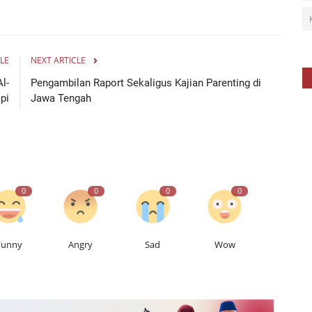
LE
NEXT ARTICLE
l-
Pengambilan Raport Sekaligus Kajian Parenting di
pi
Jawa Tengah
0
0
0
0
Funny
Angry
Sad
Wow