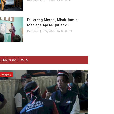
Di Lereng Merapi, Mbak Jumini
Menjaga Api Al-Qur'an di...
Redaksi
Jul 24, 2026
0
33
RANDOM POSTS
Kemanusiaan
Kemanusiaan