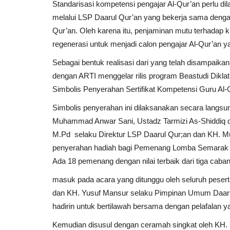
Standarisasi kompetensi pengajar Al-Qur’an perlu dila
melalui LSP Daarul Qur’an yang bekerja sama denga
Qur’an. Oleh karena itu, penjaminan mutu terhadap ku
regenerasi untuk menjadi calon pengajar Al-Qur’an 
Sebagai bentuk realisasi dari yang telah disampai
dengan ARTI menggelar rilis program Beastudi Dikla
Simbolis Penyerahan Sertifikat Kompetensi Guru Al
Simbolis penyerahan ini dilaksanakan secara langsu
Muhammad Anwar Sani, Ustadz Tarmizi As-Shiddiq
M.Pd selaku Direktur LSP Daarul Qur;an dan KH. Mu
penyerahan hadiah bagi Pemenang Lomba Semarak W
Pendidikan
Ada 18 pemenang dengan nilai terbaik dari tiga caba
masuk pada acara yang ditunggu oleh seluruh peser
dan KH. Yusuf Mansur selaku Pimpinan Umum Daarul
hadirin untuk bertilawah bersama dengan pelafalan y
Kemudian disusul dengan ceramah singkat oleh KH.