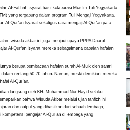
an Al-Fatihah Isyarat hasil kolaborasi Muslim Tuli Yogyakarta
TM) yang tergabung dalam program Tuli Mengaji Yogyakarta.
 Al-Qur’an Isyarat sekaligus cara mengaji Al-Qur’an para
 dalam wisuda akbar ini juga menjadi upaya PPPA Daarul
ajar Al-Qur’an isyarat mereka sebagaimana capaian hafalan
njutnya berupa pembacaan hafalan surah Al-Mulk oleh santri
ka dalam rentang 50-70 tahun. Namun, meski demikian, mereka
hafal Al-Qur’an.
paikan langsung oleh KH. Muhammad Nur Hayid selaku
aparkan bahwa Wisuda Akbar melalui ujian tahfizh ini
aran dan output yang dihasilkan dari sebuah lembaga,
ri kompetensi pengajar Al-Qur’an di lembaga yang