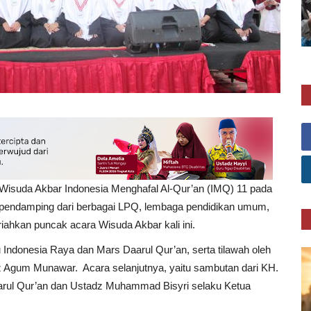
Wisuda Akbar Indonesia Menghafal Al-Qur’an (IMQ) 11 pada
an pendamping dari berbagai LPQ, lembaga pendidikan umum,
iahkan puncak acara Wisuda Akbar kali ini.
Indonesia Raya dan Mars Daarul Qur’an, serta tilawah oleh
adz Agum Munawar. Acara selanjutnya, yaitu sambutan dari KH.
rul Qur’an dan Ustadz Muhammad Bisyri selaku Ketua