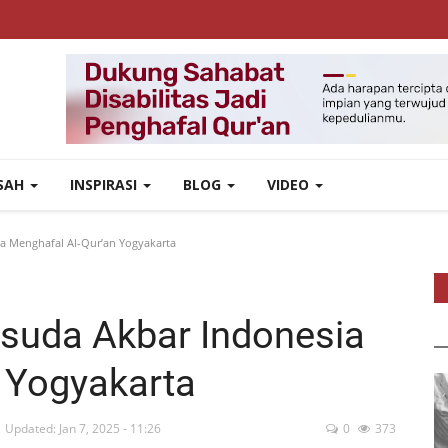
ISAH
INSPIRASI
BLOG
VIDEO
a Menghafal Al-Qur’an Yogyakarta
isuda Akbar Indonesia
n Yogyakarta
Updated: Jan 7, 2025 - 11:26
0
373