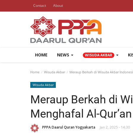
Contact
About
HOME
NEWS
K
WISUDA AKBAR
Home
Wisuda Akbar
Meraup Berkah di Wisuda Akbar Indonesi
Wisuda Akbar
Meraup Berkah di W
Menghafal Al-Qur’a
PPPA Daarul Quran Yogyakarta
Jan 2, 2025 - 14:30