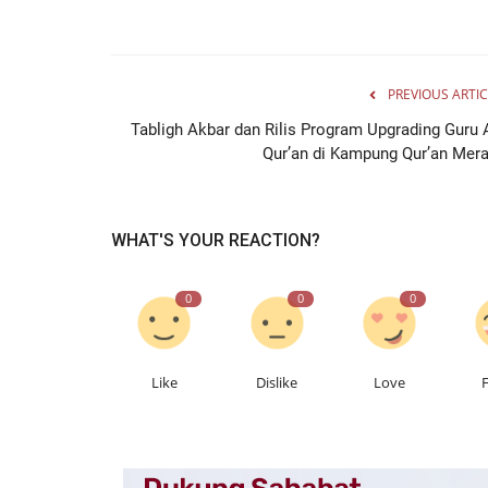
PREVIOUS ARTIC
Tabligh Akbar dan Rilis Program Upgrading Guru A
Qur’an di Kampung Qur’an Mera
WHAT'S YOUR REACTION?
0
0
0
Like
Dislike
Love