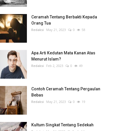
Ceramah Tentang Berbakti Kepada
Orang Tua
Redaksi
May 21, 2023
0
58
Apa Arti Kedutan Mata Kanan Atas
Menurut Islam?
Redaksi
Feb 2, 2023
0
49
Contoh Ceramah Tentang Pergaulan
Bebas
Redaksi
May 21, 2023
0
19
Kultum Singkat Tentang Sedekah