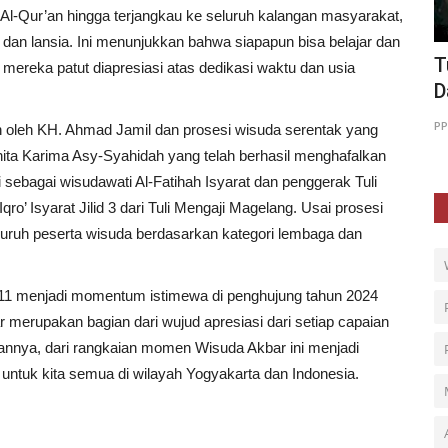
Al-Qur’an hingga terjangkau ke seluruh kalangan masyarakat,
 dan lansia. Ini menunjukkan bahwa siapapun bisa belajar dan
 Gelar
Tuli Mengaji Adalah Komitmen PPPA
I
mereka patut diapresiasi atas dedikasi waktu dan usia
Daarul Qur’an Sejak 2021
M
78
PPPA Daarul Quran Yogyakarta
Jul 9, 2025
0
179
PP
n oleh KH. Ahmad Jamil dan prosesi wisuda serentak yang
nita Karima Asy-Syahidah yang telah berhasil menghafalkan
i sebagai wisudawati Al-Fatihah Isyarat dan penggerak Tuli
o’ Isyarat Jilid 3 dari Tuli Mengaji Magelang. Usai prosesi
luruh peserta wisuda berdasarkan kategori lembaga dan
 11 menjadi momentum istimewa di penghujung tahun 2024
r merupakan bagian dari wujud apresiasi dari setiap capaian
apannya, dari rangkaian momen Wisuda Akbar ini menjadi
 untuk kita semua di wilayah Yogyakarta dan Indonesia.