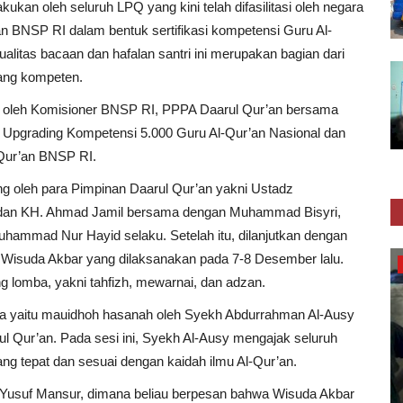
kukan oleh seluruh LPQ yang kini telah difasilitasi oleh negara
n BNSP RI dalam bentuk sertifikasi kompetensi Guru Al-
alitas bacaan dan hafalan santri ini merupakan bagian dari
yang kompeten.
kan oleh Komisioner BNSP RI, PPPA Daarul Qur’an bersama
t Upgrading Kompetensi 5.000 Guru Al-Qur’an Nasional dan
-Qur’an BNSP RI.
ng oleh para Pimpinan Daarul Qur’an yakni Ustadz
 dan KH. Ahmad Jamil bersama dengan Muhammad Bisyri,
hammad Nur Hayid selaku. Setelah itu, dilanjutkan dengan
isuda Akbar yang dilaksanakan pada 7-8 Desember lalu.
Inspirasi
ng lomba, yakni tahfizh, mewarnai, dan adzan.
ta yaitu mauidhoh hasanah oleh Syekh Abdurrahman Al-Ausy
 Qur’an. Pada sesi ini, Syekh Al-Ausy mengajak seluruh
ang tepat dan sesuai dengan kaidah ilmu Al-Qur’an.
 Yusuf Mansur, dimana beliau berpesan bahwa Wisuda Akbar