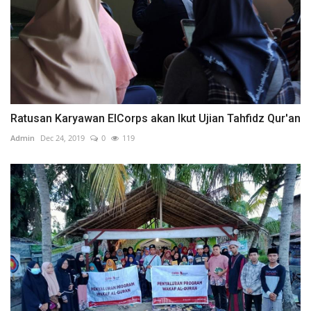
Ratusan Karyawan ElCorps akan Ikut Ujian Tahfidz Qur'an
Admin
Dec 24, 2019
0
119