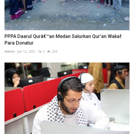
PPPA Daarul Qurâ€™an Medan Salurkan Qur'an Wakaf
Para Donatur
Admin
Jan 12, 2021
0
204