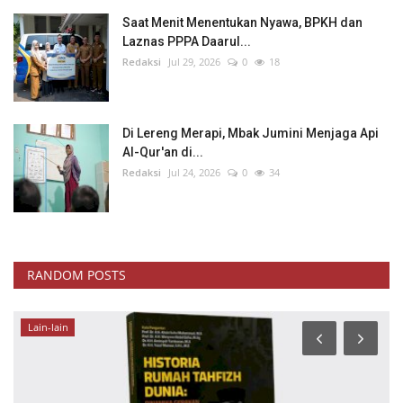
Saat Menit Menentukan Nyawa, BPKH dan
Laznas PPPA Daarul...
Redaksi
Jul 29, 2026
0
18
Di Lereng Merapi, Mbak Jumini Menjaga Api
Al-Qur'an di...
Redaksi
Jul 24, 2026
0
34
RANDOM POSTS
Lain-lain