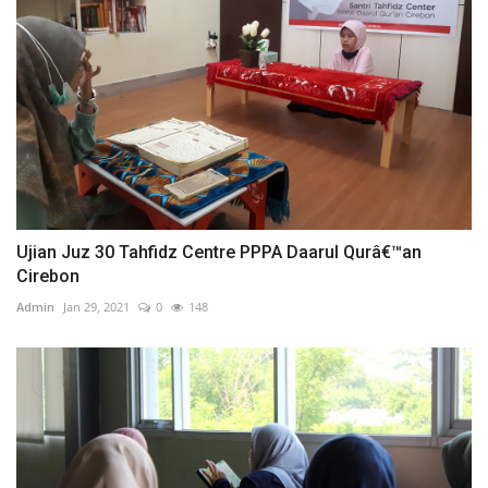
Ujian Juz 30 Tahfidz Centre PPPA Daarul Qurâ€™an
Cirebon
Admin
Jan 29, 2021
0
148