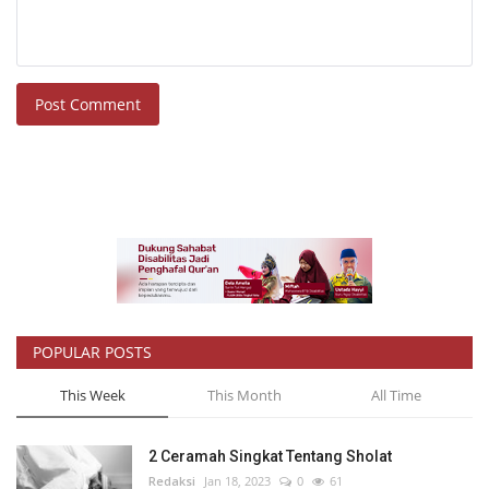
Post Comment
POPULAR POSTS
This Week
This Month
All Time
2 Ceramah Singkat Tentang Sholat
Redaksi
Jan 18, 2023
0
61