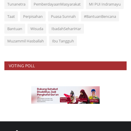
Tunanetra
PemberdayaanMasyarakat
MI PUI Indramayu
Taat
Perpisahan
Puasa Sunnah
#BantuanBencana
Bantuan
Wisuda
IbadahSehariHar
Muzammil Hasballah
Ibu Tangguh
VOTING POLL