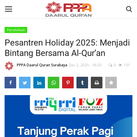
Pendidikan
Login
Register
Pesantren Holiday 2025: Menjadi
Bintang Bersama Al-Qur’an
Home
PPPA Daarul Quran Surabaya
Dec 2, 2025 - 16:25
0
131
Contact
About
News
Wisuda Akbar
Kisah