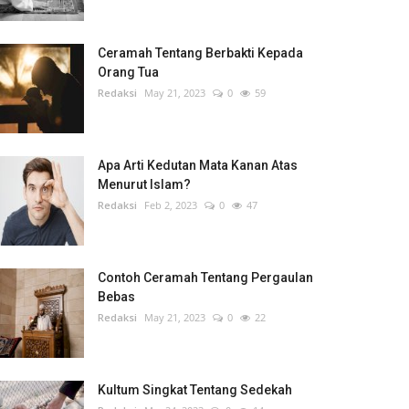
Ceramah Tentang Berbakti Kepada
Orang Tua
Redaksi
May 21, 2023
0
59
Apa Arti Kedutan Mata Kanan Atas
Menurut Islam?
Redaksi
Feb 2, 2023
0
47
Contoh Ceramah Tentang Pergaulan
Bebas
Redaksi
May 21, 2023
0
22
Kultum Singkat Tentang Sedekah