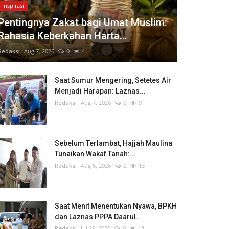
Inspirasi
Pentingnya Zakat bagi Umat Muslim:
Rahasia Keberkahan Harta...
Redaksi
Aug 7, 2026
0
4
Saat Sumur Mengering, Setetes Air
Menjadi Harapan: Laznas...
Redaksi
Aug 7, 2026
0
9
Sebelum Terlambat, Hajjah Maulina
Tunaikan Wakaf Tanah:...
Redaksi
Aug 6, 2026
0
13
Saat Menit Menentukan Nyawa, BPKH
dan Laznas PPPA Daarul...
Redaksi
Jul 29, 2026
0
18