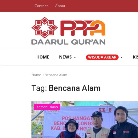
Contact
About
HOME
NEWS
K
WISUDA AKBAR
Home
Bencana Alam
Tag:
Bencana Alam
Kemanusiaan