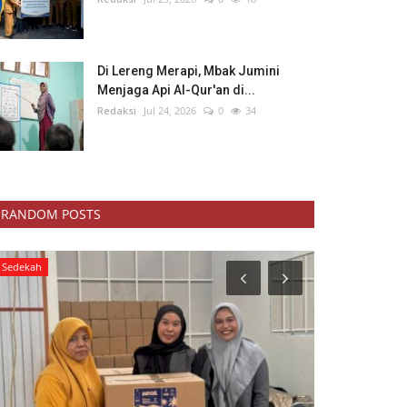
Di Lereng Merapi, Mbak Jumini
Menjaga Api Al-Qur'an di...
Redaksi
Jul 24, 2026
0
34
RANDOM POSTS
Lain-lain
Blog