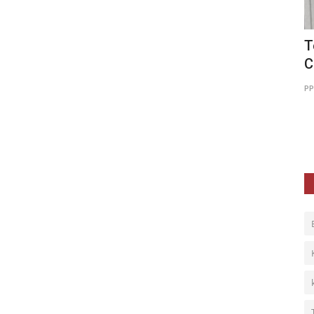
Tebar Kebahagiaan Ramadhan:
P
Cleantexs & PPPA Daarul Qur’an...
B
PPPA Daarul Quran Surabaya
Mar 18, 2026
0
41
PP
be
te