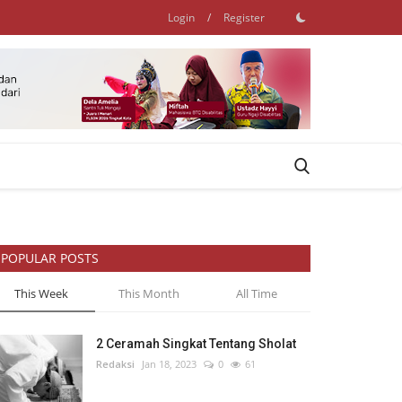
Login
/
Register
POPULAR POSTS
This Week
This Month
All Time
2 Ceramah Singkat Tentang Sholat
Redaksi
Jan 18, 2023
0
61