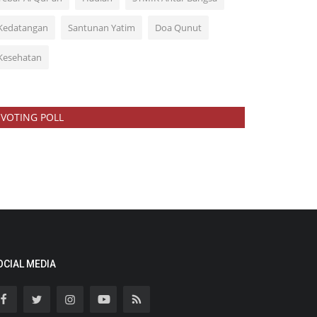
Kedatangan
Santunan Yatim
Doa Qunut
Kesehatan
VOTING POLL
OCIAL MEDIA