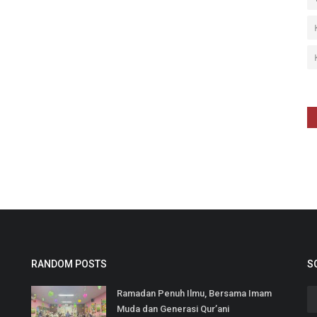
RANDOM POSTS
S
Ramadan Penuh Ilmu, Bersama Imam
Muda dan Generasi Qur’ani