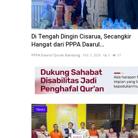
Di Tengah Dingin Cisarua, Secangkir
Hangat dari PPPA Daarul...
PPPA Daarul Quran Bandung
Feb 3, 2026
0
67
News