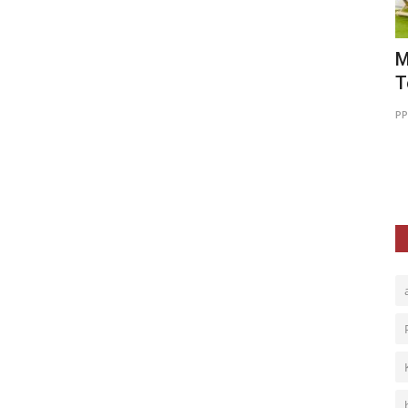
sra
Ujian Memenuhi Kehidupan Dunia
M
T
PPPA Daarul Quran Bogor
Jan 12, 2026
0
103
PP
Jika hidup hari ini penuh ujian, mungkin Allah sedang
menyiapkan kedewasaan iman...
pesan hidup