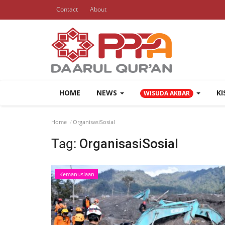
Contact
About
HOME
NEWS
K
WISUDA AKBAR
Home
OrganisasiSosial
Tag:
OrganisasiSosial
Kemanusiaan