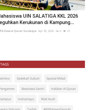
ahasiswa UIN SALATIGA KKL 2026
Di Tengah D
eguhkan Kerukunan di Kampung...
Hangat dari
PA Daarul Quran Surabaya
Apr 30, 2026
0
72
PPPA Daarul Qura
TAGS
astriivo
Sedekah Subuh
Spesial Milad
Pengamen
Beasiswa Santri
Hafalan Al Quran
Kampus
Indramayu
Wali Asuh
berita Sidoarjo
Tarhib
#PPPAJawaTengah