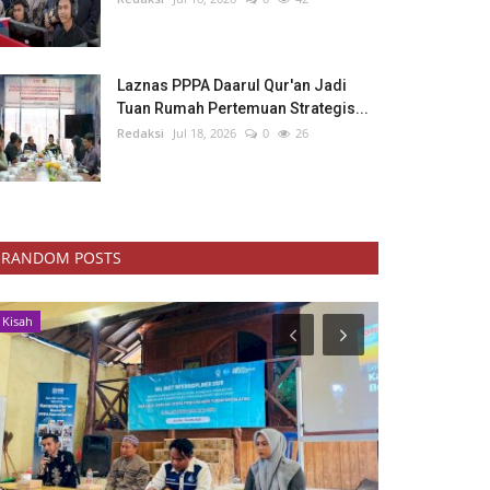
Laznas PPPA Daarul Qur'an Jadi
Tuan Rumah Pertemuan Strategis...
Redaksi
Jul 18, 2026
0
26
RANDOM POSTS
Kisah
Kemanusiaan