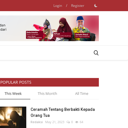
Login
/
Register
POPULAR POSTS
This Week
This Month
All Time
Ceramah Tentang Berbakti Kepada
Orang Tua
Redaksi
May 21, 2023
0
64