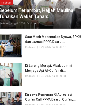
Inspirasi
Sebelum Terlambat, Hajjah Maulina
Tunaikan Wakaf Tanah:...
Redaksi
Aug 6, 2026
0
10
Saat Menit Menentukan Nyawa, BPKH
dan Laznas PPPA Daarul...
Redaksi
Jul 29, 2026
0
16
Di Lereng Merapi, Mbak Jumini
Menjaga Api Al-Qur'an di...
Redaksi
Jul 24, 2026
0
31
Dirzawa Kemenag RI Apresiasi
Qur'an Call PPPA Daarul Qur'an,...
Redaksi
Jul 18, 2026
0
42