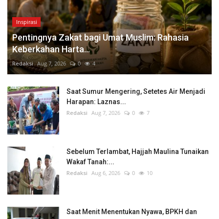
Inspirasi
Pentingnya Zakat bagi Umat Muslim: Rahasia
Keberkahan Harta...
Redaksi
Aug 7, 2026
0
4
Saat Sumur Mengering, Setetes Air Menjadi
Harapan: Laznas...
Redaksi
Aug 7, 2026
0
7
Sebelum Terlambat, Hajjah Maulina Tunaikan
Wakaf Tanah:...
Redaksi
Aug 6, 2026
0
10
Saat Menit Menentukan Nyawa, BPKH dan