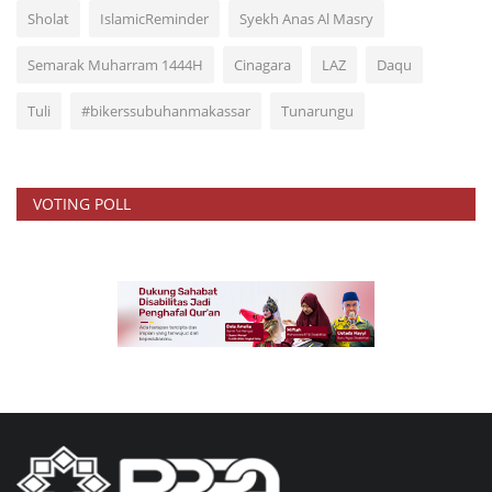
Sholat
IslamicReminder
Syekh Anas Al Masry
Semarak Muharram 1444H
Cinagara
LAZ
Daqu
Tuli
#bikerssubuhanmakassar
Tunarungu
VOTING POLL