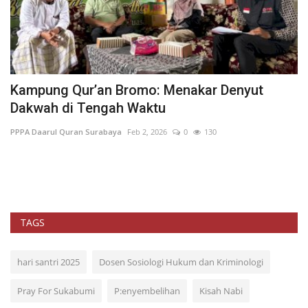
Mahasiswa UIN SALATIGA KKL 2026
T
Teguhkan Kerukunan di Kampung...
K
PPPA Daarul Quran Surabaya
Apr 30, 2026
0
72
PP
Me
ag
TAGS
hari santri 2025
Dosen Sosiologi Hukum dan Kriminologi
Pray For Sukabumi
P:enyembelihan
Kisah Nabi