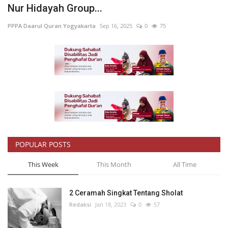
Nur Hidayah Group...
Inspirasi
PPPA Daarul Quran Yogyakarta
Sep 16, 2025
0
75
Blog
Video
POPULAR POSTS
This Week
This Month
All Time
2 Ceramah Singkat Tentang Sholat
Redaksi
Jan 18, 2023
0
57