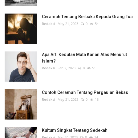
Ceramah Tentang Berbakti Kepada Orang Tua
Redaksi
May 21, 2023
0
54
Apa Arti Kedutan Mata Kanan Atas Menurut
Islam?
Redaksi
Feb 2, 2023
0
51
Contoh Ceramah Tentang Pergaulan Bebas
Redaksi
May 21, 2023
0
18
Kultum Singkat Tentang Sedekah
Redaksi
Mar 24, 2023
0
14