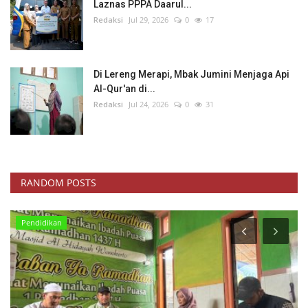
Laznas PPPA Daarul...
Redaksi
Jul 29, 2026
0
17
Di Lereng Merapi, Mbak Jumini Menjaga Api
Al-Qur'an di...
Redaksi
Jul 24, 2026
0
31
RANDOM POSTS
Kisah