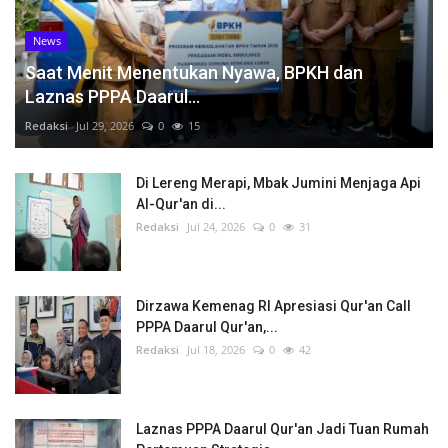
News
Saat Menit Menentukan Nyawa, BPKH dan
Laznas PPPA Daarul...
Redaksi
Jul 29, 2026
0
15
Di Lereng Merapi, Mbak Jumini Menjaga Api
Al-Qur'an di...
Redaksi
Jul 24, 2026
0
31
Dirzawa Kemenag RI Apresiasi Qur'an Call
PPPA Daarul Qur'an,...
Redaksi
Jul 18, 2026
0
42
Laznas PPPA Daarul Qur'an Jadi Tuan Rumah