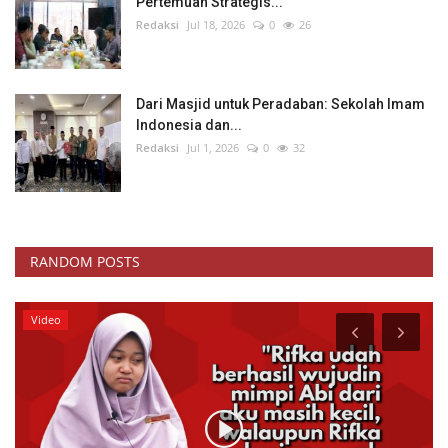
Pertemuan Strategis...
Redaksi
Jul 18, 2026
0
26
Dari Masjid untuk Peradaban: Sekolah Imam
Indonesia dan...
Redaksi
Jul 1, 2026
0
32
RANDOM POSTS
Kesehatan