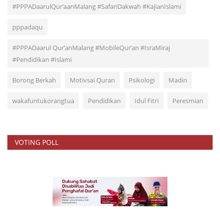
#PPPADaarulQur’aanMalang #SafariDakwah #KajianIslami
pppadaqu
#PPPADaarul Qur’anMalang #MobileQur’an #IsraMiraj
#Pendidikan #Islami
Borong Berkah
Motivsai Quran
Psikologi
Madin
wakafuntukorangtua
Pendidikan
Idul Fitri
Peresmian
VOTING POLL