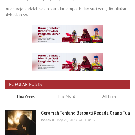
Bulan Rajab adalah salah satu dari empat bulan suci yang dimuliakan
Inspirasi
oleh Allah SWT....
Blog
Video
POPULAR POSTS
This Week
This Month
All Time
Ceramah Tentang Berbakti Kepada Orang Tua
Redaksi
May 21, 2023
0
66