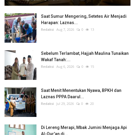
Saat Sumur Mengering, Setetes Air Menjadi
Harapan: Laznas...
Redaksi
Aug 7, 2026
0
13
Sebelum Terlambat, Hajjah Maulina Tunaikan
Wakaf Tanah:...
Redaksi
Aug 6, 2026
0
15
Saat Menit Menentukan Nyawa, BPKH dan
Laznas PPPA Daarul...
Redaksi
Jul 29, 2026
0
20
Di Lereng Merapi, Mbak Jumini Menjaga Api
Al-Qur'an di...