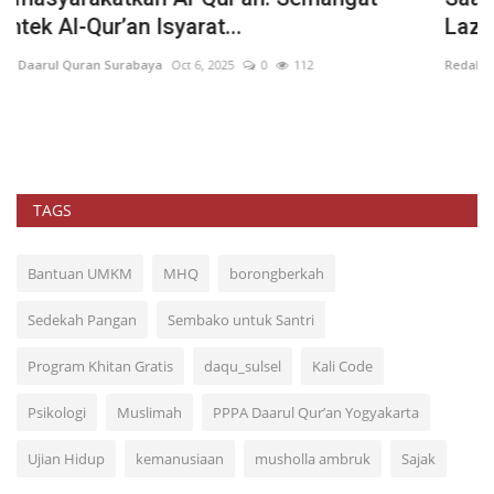
Laznas PPPA Daarul...
Q
Redaksi
Jul 29, 2026
0
20
PP
TAGS
Bantuan UMKM
MHQ
borongberkah
Sedekah Pangan
Sembako untuk Santri
Program Khitan Gratis
daqu_sulsel
Kali Code
Psikologi
Muslimah
PPPA Daarul Qur’an Yogyakarta
Ujian Hidup
kemanusiaan
musholla ambruk
Sajak