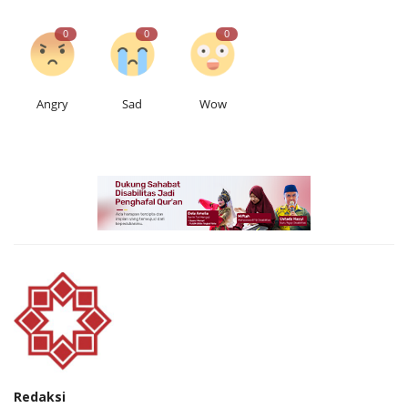
0
0
0
Angry
Sad
Wow
Redaksi