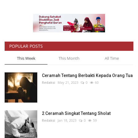
POPULAR POSTS
This Week
This Month
All Time
Ceramah Tentang Berbakti Kepada Orang Tua
Redaksi
May 21, 2023
0
60
2 Ceramah Singkat Tentang Sholat
Redaksi
Jan 18, 2023
0
59