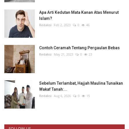
Apa Arti Kedutan Mata Kanan Atas Menurut
Islam?
Redaksi
Feb 2, 2023
0
46
Contoh Ceramah Tentang Pergaulan Bebas
Redaksi
May 21, 2023
0
23
Sebelum Terlambat, Hajjah Maulina Tunaikan
Wakaf Tanah:...
Redaksi
Aug 6, 2026
0
15
FOLLOW US