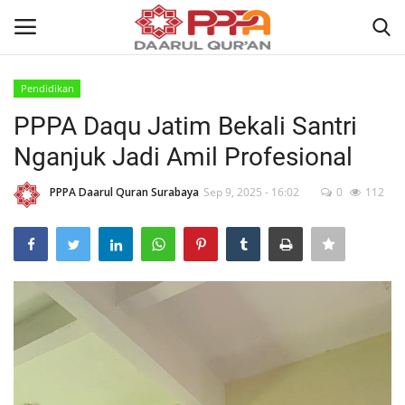
Pendidikan
Login
Register
PPPA Daqu Jatim Bekali Santri
Nganjuk Jadi Amil Profesional
Home
PPPA Daarul Quran Surabaya
Sep 9, 2025 - 16:02
0
112
Contact
About
News
Wisuda Akbar
Kisah