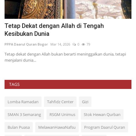
Tetap Dekat dengan Allah di Tengah
M
Kesibukan Dunia
PP
PPPA Daarul Quran Bogor
Mar 14, 2026
0
79
Ra
te
Tetap dekat dengan Allah bukan berarti meninggalkan dunia, tetapi
menjalani dunia...
TAGS
Lomba Ramadan
Tahfidz Center
Gizi
SMAN 3 Semarang
RSGM Unimus
Stok Hewan Qurban
Bulan Puasa
MelawanHawaNafsu
Program Daarul Quran