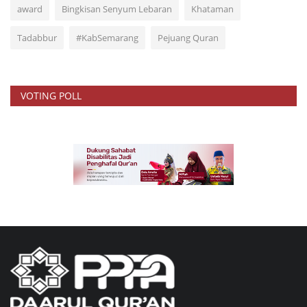
award
Bingkisan Senyum Lebaran
Khataman
Tadabbur
#KabSemarang
Pejuang Quran
VOTING POLL