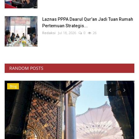
Laznas PPPA Daarul Qur'an Jadi Tuan Rumah
Pertemuan Strategis...
Redaksi
Jul 18, 2026
0
26
RANDOM POSTS
Blog