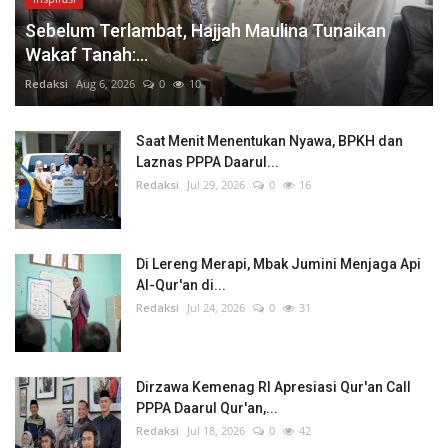
Sebelum Terlambat, Hajjah Maulina Tunaikan
Wakaf Tanah:...
Redaksi
Aug 6, 2026
0
10
Saat Menit Menentukan Nyawa, BPKH dan
Laznas PPPA Daarul...
Redaksi
Jul 29, 2026
0
16
Di Lereng Merapi, Mbak Jumini Menjaga Api
Al-Qur'an di...
Redaksi
Jul 24, 2026
0
31
Dirzawa Kemenag RI Apresiasi Qur'an Call
PPPA Daarul Qur'an,...
Redaksi
Jul 18, 2026
0
42