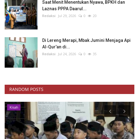
Saat Menit Menentukan Nyawa, BPKH dan
Laznas PPPA Daarul...
Redaksi
Jul 29, 2026
0
20
Di Lereng Merapi, Mbak Jumini Menjaga Api
Al-Qur'an di...
Redaksi
Jul 24, 2026
0
35
RANDOM POSTS
Video