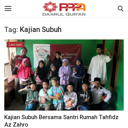
Tag:
Kajian Subuh
Login
Register
Lain-lain
Home
Contact
About
News
Wisuda Akbar
Kajian Subuh Bersama Santri Rumah Tahfidz
Kisah
Az Zahro