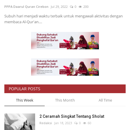
PPPA Daarul Quran Cirebon
Jul 29, 2022
0
200
Inspirasi
Subuh hari menjadi waktu terbaik untuk mengawali aktivitas dengan
membaca Al-Qur'an....
Blog
Video
POPULAR POSTS
This Week
This Month
All Time
2 Ceramah Singkat Tentang Sholat
Redaksi
Jan 18, 2023
0
60