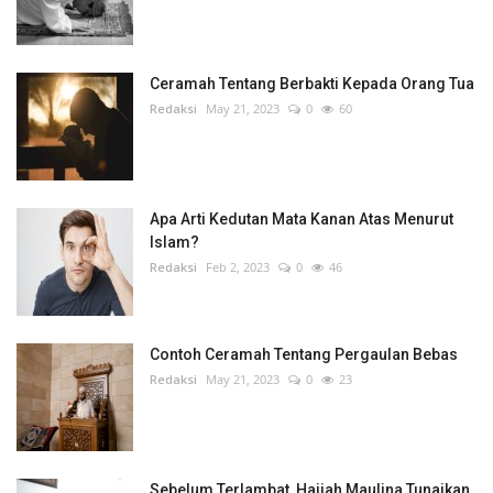
Ceramah Tentang Berbakti Kepada Orang Tua
Redaksi
May 21, 2023
0
60
Apa Arti Kedutan Mata Kanan Atas Menurut
Islam?
Redaksi
Feb 2, 2023
0
46
Contoh Ceramah Tentang Pergaulan Bebas
Redaksi
May 21, 2023
0
23
Sebelum Terlambat, Hajjah Maulina Tunaikan