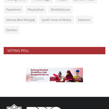
Pesantren
Perpisahan
MobileQuran
Semua Bisa Mengaji
Syekh Anas Al Masry
Kalazion
Domba
VOTING POLL