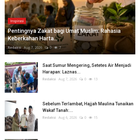
Inspirasi
Pentingnya Zakat bagi Umat Muslim: Rahasia
Keberkahan Harta...
Redaksi
Aug 7, 2026
0
7
Saat Sumur Mengering, Setetes Air Menjadi
Harapan: Laznas...
Redaksi
Aug 7, 2026
0
13
Sebelum Terlambat, Hajjah Maulina Tunaikan
Wakaf Tanah:...
Redaksi
Aug 6, 2026
0
15