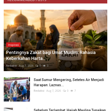
Inspirasi
Pentingnya Zakat bagi Umat Muslim: Rahasia
Keberkahan Harta...
Redaksi
Aug 7, 2026
0
3
Saat Sumur Mengering, Setetes Air Menjadi
Harapan: Laznas...
Redaksi
Aug 7, 2026
0
7
Sebelum Terlambat, Hajjah Maulina Tunaikan