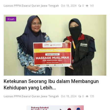
Laznas PPPA Daarul Quran Jawa Tengah
Oct 18, 2024
0
141
Inspirasi
Kisah
Blog
Video
Ketekunan Seorang Ibu dalam Membangun
Kehidupan yang Lebih...
Laznas PPPA Daarul Quran Jawa Tengah
Oct 18, 2024
0
135