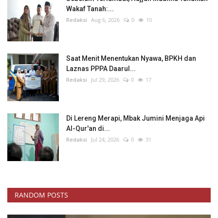
Wakaf Tanah:...
Redaksi
Aug 6, 2026
0
10
Saat Menit Menentukan Nyawa, BPKH dan
Laznas PPPA Daarul...
Redaksi
Jul 29, 2026
0
17
Di Lereng Merapi, Mbak Jumini Menjaga Api
Al-Qur'an di...
Redaksi
Jul 24, 2026
0
31
RANDOM POSTS