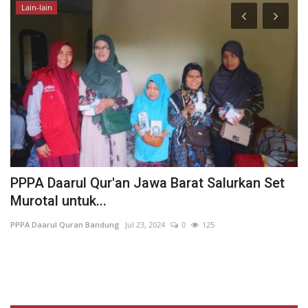
Lain-lain
PPPA Daarul Qur'an Jawa Barat Salurkan Set
P
Murotal untuk...
P
PPPA Daarul Quran Bandung
Jul 23, 2024
0
125
PP