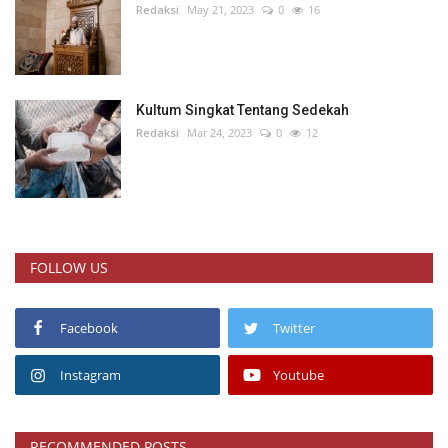
Redaksi
May 21, 2023
0
16
Kultum Singkat Tentang Sedekah
Redaksi
Mar 24, 2023
0
12
FOLLOW US
Facebook
Twitter
Instagram
Youtube
RECOMMENDED POSTS