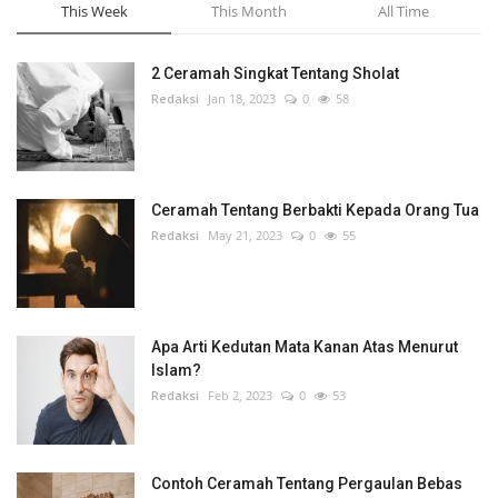
This Week
This Month
All Time
2 Ceramah Singkat Tentang Sholat
Redaksi
Jan 18, 2023
0
58
Ceramah Tentang Berbakti Kepada Orang Tua
Redaksi
May 21, 2023
0
55
Apa Arti Kedutan Mata Kanan Atas Menurut
Islam?
Redaksi
Feb 2, 2023
0
53
Contoh Ceramah Tentang Pergaulan Bebas