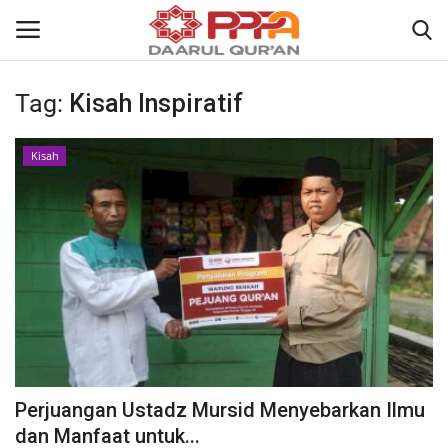
Tag:
Kisah Inspiratif
Login
Register
Kisah
Home
Contact
About
News
Wisuda Akbar
Perjuangan Ustadz Mursid Menyebarkan Ilmu
Kisah
dan Manfaat untuk...