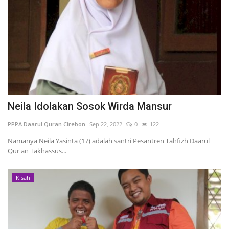
Neila Idolakan Sosok Wirda Mansur
PPPA Daarul Quran Cirebon
Sep 22, 2022
0
122
Namanya Neila Yasinta (17) adalah santri Pesantren Tahfizh Daarul
Qur'an Takhassus...
Kisah