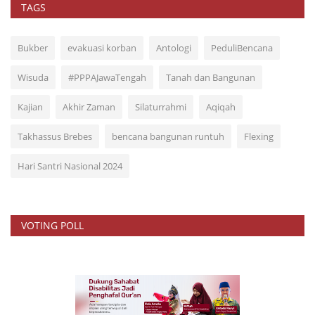
TAGS
Bukber
evakuasi korban
Antologi
PeduliBencana
Wisuda
#PPPAJawaTengah
Tanah dan Bangunan
Kajian
Akhir Zaman
Silaturrahmi
Aqiqah
Takhassus Brebes
bencana bangunan runtuh
Flexing
Hari Santri Nasional 2024
VOTING POLL