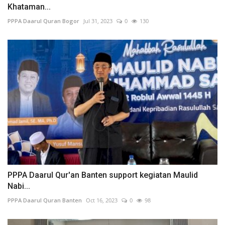
Khataman...
PPPA Daarul Quran Bogor
Jul 31, 2023
0
130
PPPA Daarul Qur'an Banten support kegiatan Maulid
Nabi...
PPPA Daarul Quran Banten
Oct 16, 2023
0
98