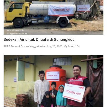
Sedekah Air untuk Dhuafa di Gunungkidul
PPPA Daarul Quran Yogyakarta
Aug 23, 2023
0
104