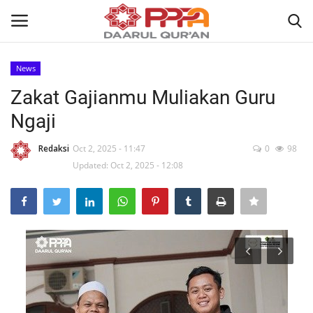
News
Login
Register
Zakat Gajianmu Muliakan Guru
Ngaji
Home
Redaksi
Oct 2, 2025 - 11:47
0
98
Contact
Updated: Oct 2, 2025 - 12:08
About
News
Wisuda Akbar
Kisah