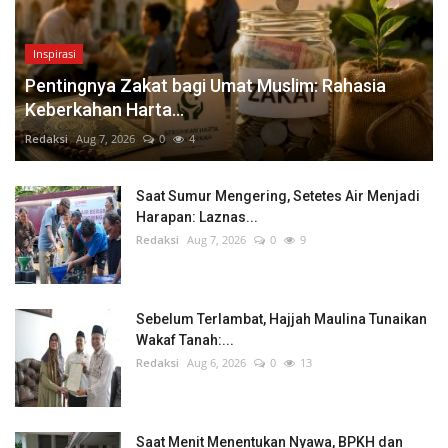
Inspirasi
Pentingnya Zakat bagi Umat Muslim: Rahasia
Keberkahan Harta...
Redaksi
Aug 7, 2026
0
4
Saat Sumur Mengering, Setetes Air Menjadi
Harapan: Laznas...
Redaksi
Aug 7, 2026
0
9
Sebelum Terlambat, Hajjah Maulina Tunaikan
Wakaf Tanah:...
Redaksi
Aug 6, 2026
0
13
Saat Menit Menentukan Nyawa, BPKH dan