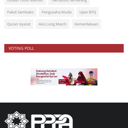
Paket Sembako
Pengusaha Muda
Ujian BTQ
Quran Isyarat
Aksi Long March
Kemerdekaan
VOTING POLL