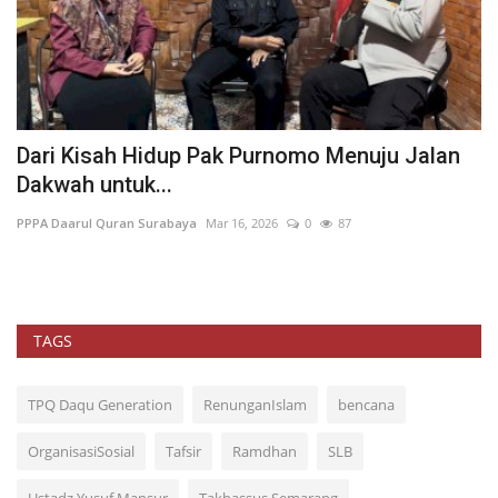
Dari Kisah Hidup Pak Purnomo Menuju Jalan
5
Dakwah untuk...
PP
PPPA Daarul Quran Surabaya
Mar 16, 2026
0
87
Is
ini
TAGS
TPQ Daqu Generation
RenunganIslam
bencana
OrganisasiSosial
Tafsir
Ramdhan
SLB
Ustadz Yusuf Mansur
Takhassus Semarang