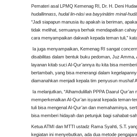
Pemateri asal LPMQ Kemenag RI, Dr. H. Deni Hudaen
hudallinnass, hudal lin-nāsi wa bayyinātim minal-hud
“Jadi siapapun manusia itu apakah ia beriman, apaka
tidak melihat, semuanya berhak mendapatkan cahaya
cara menyampaikan dakwah kepada teman tuli,” kat
Ia juga menyampaikan, Kemenag RI sangat concern 
disabilitas dalam bentuk buku pedoman, Juz Amma, 
layanan kitab suci Al-Qur’annya itu kita bisa member
bertambah, yang bisa menerangi dalam kegelapannya,”
diamanahkan menjadi kepala tim penyusun mushaf Al
News
Ia melanjutkan, “Alhamdulillah PPPA Daarul Qur’an
memperkenalkan Al-Qur’an isyarat kepada teman-te
tuli bisa mengenal Al-Qur’an dan memahaminya, ser
bisa memberi hidayah dan petunjuk bagi sahabat-sahab
Ketua ATMI dan MTTI ustadz Rama Syahti, S.T. yang
kegiatan ini menyebutkan, ada dua metode pengajaran