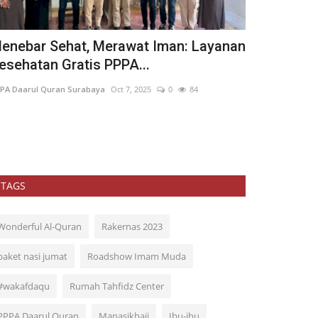
enebar Sehat, Merawat Iman: Layanan
Pesantren 
esehatan Gratis PPPA...
Bintang Be
PA Daarul Quran Surabaya
Oct 7, 2025
0
84
PPPA Daarul Qura
TAGS
Wonderful Al-Quran
Rakernas 2023
paket nasi jumat
Roadshow Imam Muda
#wakafdaqu
Rumah Tahfidz Center
PPPA Daarul Quran
Manasikhaji
Ibu-ibu