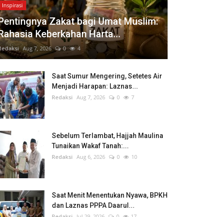
Inspirasi
Pentingnya Zakat bagi Umat Muslim:
Rahasia Keberkahan Harta...
Redaksi
Aug 7, 2026
0
4
Saat Sumur Mengering, Setetes Air
Menjadi Harapan: Laznas...
Redaksi
Aug 7, 2026
0
7
Sebelum Terlambat, Hajjah Maulina
Tunaikan Wakaf Tanah:...
Redaksi
Aug 6, 2026
0
10
Saat Menit Menentukan Nyawa, BPKH
dan Laznas PPPA Daarul...
Redaksi
Jul 29, 2026
0
17