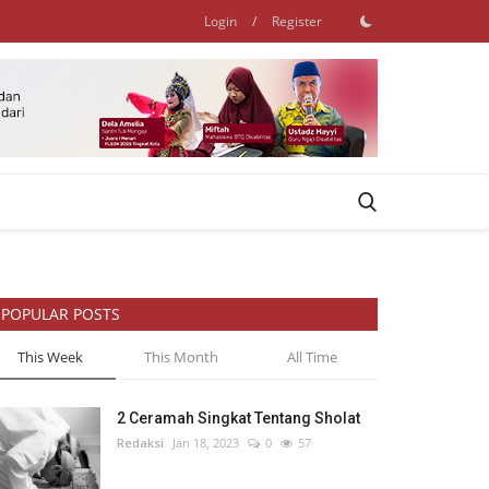
Login
/
Register
POPULAR POSTS
This Week
This Month
All Time
2 Ceramah Singkat Tentang Sholat
Redaksi
Jan 18, 2023
0
57