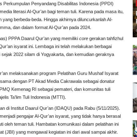
s Perkumpulan Penyandang Disabilitas Indonesia (PPDI)
dia literasi Al-Qur’an bagi teman tuli. Karena pada masa itu,
 yang berbeda-beda. Hingga akhirnya diluncurkanlah Al-
Amma, dan dalam format Al-Qur’an pada 2024.
nas) PPPA Daarul Qur’an yang memiliki
core
gerakan tahfizhul
ur’an isyarat ini. Lembaga ini telah melakukan berbagai
i sejak 2022 silam di Yogyakarta, dan kemudian geraknya
’an melaksanakan program Pelatihan Guru Mushaf Isyarat
ja sama dengan PT Akad Media Cakrawala sebagai donatur
MQ Kemenag RI sebagai pemateri, dan komunitas tuli
elis Ta’lim Tuli Indonesia (MTTI).
kan di Institut Daarul Qur’an (IDAQU) pada Rabu (5/11/2025).
 menjadi pengajar Al-Qur’an isyarat, yang tidak hanya berasal
uti oleh teman tuli. Hambatan komunikasi dalam pelatihan ini
t (JBI) yang mengawal kegiatan ini dari awal sampai akhir.