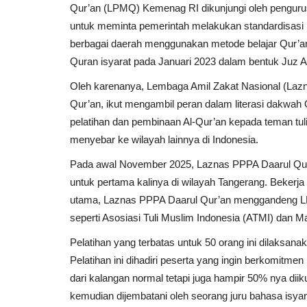
Qur’an (LPMQ) Kemenag RI dikunjungi oleh penguru
untuk meminta pemerintah melakukan standardisasi me
berbagai daerah menggunakan metode belajar Qur’an
Quran isyarat pada Januari 2023 dalam bentuk Juz 
Oleh karenanya, Lembaga Amil Zakat Nasional (Laz
Qur’an, ikut mengambil peran dalam literasi dakwah Q
pelatihan dan pembinaan Al-Qur’an kepada teman tul
menyebar ke wilayah lainnya di Indonesia.
Pada awal November 2025, Laznas PPPA Daarul Qur
untuk pertama kalinya di wilayah Tangerang. Beker
utama, Laznas PPPA Daarul Qur’an menggandeng LP
seperti Asosiasi Tuli Muslim Indonesia (ATMI) dan Maj
Pelatihan yang terbatas untuk 50 orang ini dilaksana
Pelatihan ini dihadiri peserta yang ingin berkomitmen
dari kalangan normal tetapi juga hampir 50% nya diik
kemudian dijembatani oleh seorang juru bahasa isyara