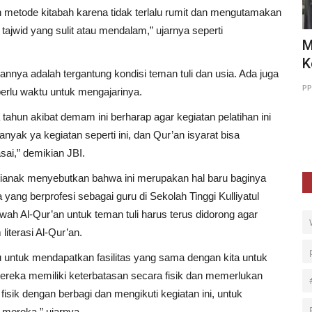
 metode kitabah karena tidak terlalu rumit dan mengutamakan
 tajwid yang sulit atau mendalam,” ujarnya seperti
arga
Dari Stasiun ke Ramadan: Awal
M
Kolaborasi Mobile Qur’an...
K
annya adalah tergantung kondisi teman tuli dan usia. Ada juga
PPPA Daarul Quran Surabaya
Mar 2, 2026
0
52
PP
perlu waktu untuk mengajarinya.
tahun akibat demam ini berharap agar kegiatan pelatihan ini
ak ya kegiatan seperti ini, dan Qur’an isyarat bisa
ai,” demikian JBI.
tianak menyebutkan bahwa ini merupakan hal baru baginya
Ia yang berprofesi sebagai guru di Sekolah Tinggi Kulliyatul
ah Al-Qur’an untuk teman tuli harus terus didorong agar
iterasi Al-Qur’an.
u untuk mendapatkan fasilitas yang sama dengan kita untuk
ereka memiliki keterbatasan secara fisik dan memerlukan
fisik dengan berbagi dan mengikuti kegiatan ini, untuk
mereka,” ujarnya.