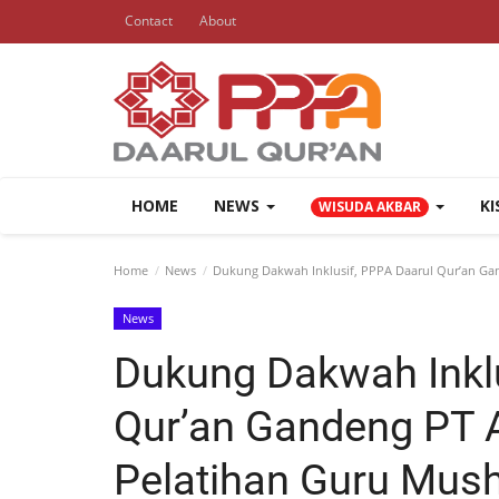
Contact
About
HOME
NEWS
K
WISUDA AKBAR
Home
News
Dukung Dakwah Inklusif, PPPA Daarul Qur’an Ga
News
Dukung Dakwah Inklu
Qur’an Gandeng PT 
Pelatihan Guru Mush