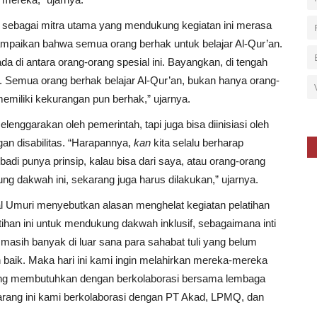
sebagai mitra utama yang mendukung kegiatan ini merasa
yampaikan bahwa semua orang berhak untuk belajar Al-Qur’an.
a di antara orang-orang spesial ini. Bayangkan, di tengah
. Semua orang berhak belajar Al-Qur’an, bukan hanya orang-
emiliki kekurangan pun berhak,” ujarnya.
elenggarakan oleh pemerintah, tapi juga bisa diinisiasi oleh
an disabilitas. “Harapannya,
kan
kita selalu berharap
adi punya prinsip, kalau bisa dari saya, atau orang-orang
ung dakwah ini, sekarang juga harus dilakukan,” ujarnya.
 Umuri menyebutkan alasan menghelat kegiatan pelatihan
ihan ini untuk mendukung dakwah inklusif, sebagaimana inti
 masih banyak di luar sana para sahabat tuli yang belum
baik. Maka hari ini kami ingin melahirkan mereka-mereka
yang membutuhkan dengan berkolaborasi bersama lembaga
karang ini kami berkolaborasi dengan PT Akad, LPMQ, dan