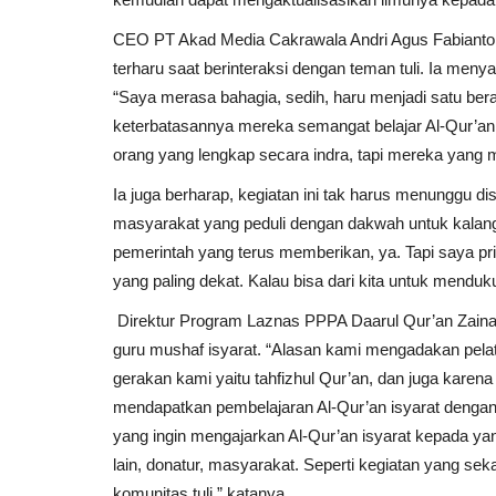
CEO PT Akad Media Cakrawala Andri Agus Fabianto 
terharu saat berinteraksi dengan teman tuli. Ia men
“Saya merasa bahagia, sedih, haru menjadi satu berad
keterbatasannya mereka semangat belajar Al-Qur’an
orang yang lengkap secara indra, tapi mereka yang m
Ia juga berharap, kegiatan ini tak harus menunggu dis
masyarakat yang peduli dengan dakwah untuk kalang
pemerintah yang terus memberikan, ya. Tapi saya prib
yang paling dekat. Kalau bisa dari kita untuk menduk
Direktur Program Laznas PPPA Daarul Qur’an Zainal
guru mushaf isyarat. “Alasan kami mengadakan pelat
gerakan kami yaitu tahfizhul Qur’an, dan juga karena
mendapatkan pembelajaran Al-Qur’an isyarat dengan 
yang ingin mengajarkan Al-Qur’an isyarat kepada 
lain, donatur, masyarakat. Seperti kegiatan yang se
komunitas tuli,” katanya.