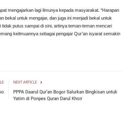
 dapat mengajarkan lagi ilmunya kepada masyarakat. “Harapan
n bekal untuk mengajar, dan juga ini menjadi bekal untuk
 tidak putus sampai di sini, artinya teman-teman mencari
emang keilmuannya sebagai pengajar Qur’an isyarat semakin
LE
NEXT ARTICLE
vo
PPPA Daarul Qur’an Bogor Salurkan Bingkisan untuk
Yatim di Ponpes Quran Darul Khoir