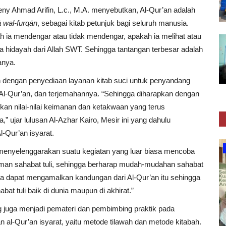
y Ahmad Arifin, L.c., M.A. menyebutkan, Al-Qur’an adalah
ā wal-furqān
, sebagai kitab petunjuk bagi seluruh manusia.
h ia mendengar atau tidak mendengar, apakah ia melihat atau
 hidayah dari Allah SWT. Sehingga tantangan terbesar adalah
anya.
dengan penyediaan layanan kitab suci untuk penyandang
Al-Qur’an, dan terjemahannya. “Sehingga diharapkan dengan
ikan nilai-nilai keimanan dan ketakwaan yang terus
 ujar lulusan Al-Azhar Kairo, Mesir ini yang dahulu
-Qur’an isyarat.
Pendidikan
 menyelenggarakan suatu kegiatan yang luar biasa mencoba
man sahabat tuli, sehingga berharap mudah-mudahan sahabat
ta dapat mengamalkan kandungan dari Al-Qur’an itu sehingga
at tuli baik di dunia maupun di akhirat.”
 juga menjadi pemateri dan pembimbing praktik pada
 al-Qur’an isyarat, yaitu metode tilawah dan metode kitabah.