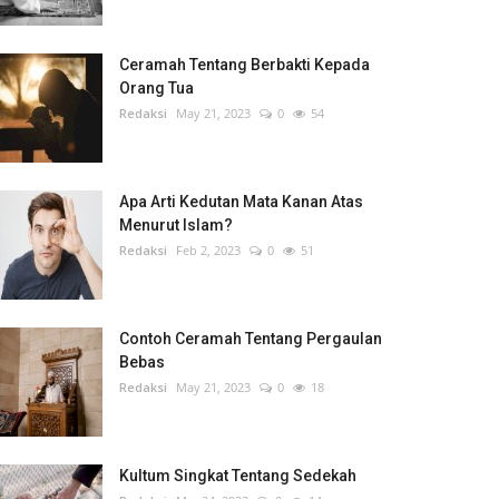
Ceramah Tentang Berbakti Kepada
Orang Tua
Redaksi
May 21, 2023
0
54
Apa Arti Kedutan Mata Kanan Atas
Menurut Islam?
Redaksi
Feb 2, 2023
0
51
Contoh Ceramah Tentang Pergaulan
Bebas
Redaksi
May 21, 2023
0
18
Kultum Singkat Tentang Sedekah