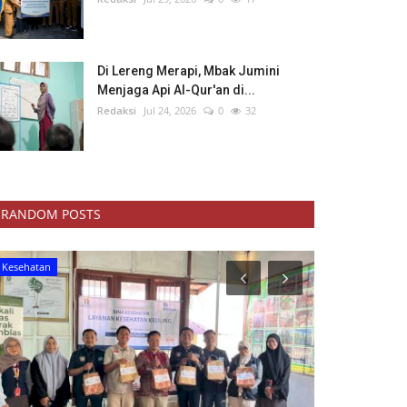
Di Lereng Merapi, Mbak Jumini
Menjaga Api Al-Qur'an di...
Redaksi
Jul 24, 2026
0
32
RANDOM POSTS
Kesehatan
Pendidikan