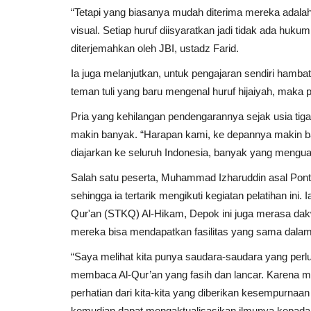
“Tetapi yang biasanya mudah diterima mereka adalah
visual. Setiap huruf diisyaratkan jadi tidak ada hukum
Kemarau Belum Usai, Ribuan W
diterjemahkan oleh JBI, ustadz Farid.
Gunung Kidul Masih Menanti...
Ia juga melanjutkan, untuk pengajaran sendiri hambat
Redaksi
Aug 6, 2026
0
5
teman tuli yang baru mengenal huruf hijaiyah, maka 
Pria yang kehilangan pendengarannya sejak usia tiga 
makin banyak. “Harapan kami, ke depannya makin bany
diajarkan ke seluruh Indonesia, banyak yang menguas
Salah satu peserta, Muhammad Izharuddin asal Pon
sehingga ia tertarik mengikuti kegiatan pelatihan ini. 
Qur'an (STKQ) Al-Hikam, Depok ini juga merasa dakw
mereka bisa mendapatkan fasilitas yang sama dalam l
“Saya melihat kita punya saudara-saudara yang perl
membaca Al-Qur’an yang fasih dan lancar. Karena m
perhatian dari kita-kita yang diberikan kesempurnaan 
kemudian dapat mengaktualisasikan ilmunya kepada 