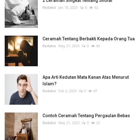
2 Ceramah Singkat Tentang Sholat
Redaksi
Jan 18, 2023
0
62
Ceramah Tentang Berbakti Kepada Orang Tua
Redaksi
May 21, 2023
0
60
Apa Arti Kedutan Mata Kanan Atas Menurut
Islam?
Redaksi
Feb 2, 2023
0
47
Contoh Ceramah Tentang Pergaulan Bebas
Redaksi
May 21, 2023
0
22