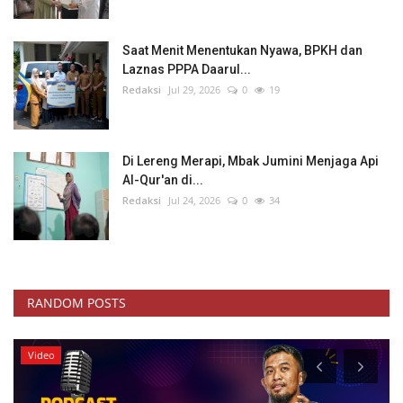
Saat Menit Menentukan Nyawa, BPKH dan
Laznas PPPA Daarul...
Redaksi
Jul 29, 2026
0
19
Di Lereng Merapi, Mbak Jumini Menjaga Api
Al-Qur'an di...
Redaksi
Jul 24, 2026
0
34
RANDOM POSTS
Video