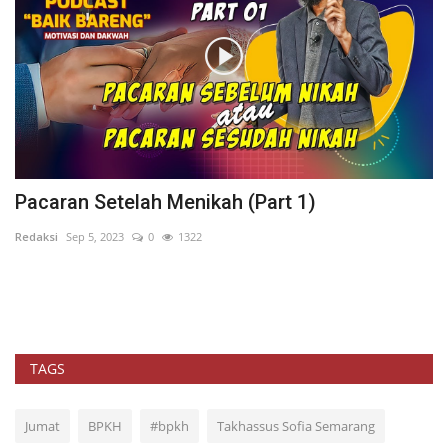
Pacaran Setelah Menikah (Part 1)
L
u
Redaksi
Sep 5, 2023
0
1322
PP
TAGS
Jumat
BPKH
#bpkh
Takhassus Sofia Semarang