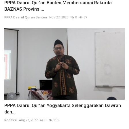
PPPA Daarul Qur'an Banten Membersamai Rakorda
BAZNAS Provinsi...
PPPA Daarul Quran Banten
Nov 27, 2023
0
77
PPPA Daarul Qur’an Yogyakarta Selenggarakan Dawrah
dan...
Redaksi
Aug 23, 2022
0
118