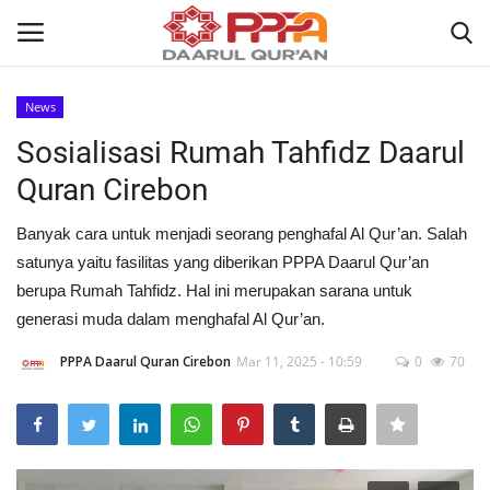
News
Login
Register
Sosialisasi Rumah Tahfidz Daarul
Quran Cirebon
Home
Banyak cara untuk menjadi seorang penghafal Al Qur’an. Salah
Contact
satunya yaitu fasilitas yang diberikan PPPA Daarul Qur’an
berupa Rumah Tahfidz. Hal ini merupakan sarana untuk
About
generasi muda dalam menghafal Al Qur’an.
News
PPPA Daarul Quran Cirebon
Mar 11, 2025 - 10:59
0
70
Wisuda Akbar
Kisah