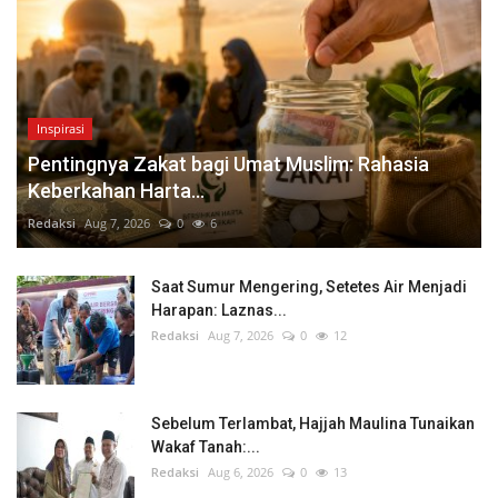
Inspirasi
Pentingnya Zakat bagi Umat Muslim: Rahasia
Keberkahan Harta...
Redaksi
Aug 7, 2026
0
6
Saat Sumur Mengering, Setetes Air Menjadi
Harapan: Laznas...
Redaksi
Aug 7, 2026
0
12
Sebelum Terlambat, Hajjah Maulina Tunaikan
Wakaf Tanah:...
Redaksi
Aug 6, 2026
0
13