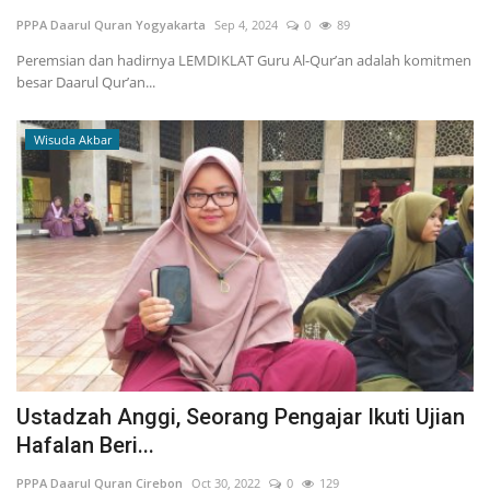
PPPA Daarul Quran Yogyakarta
Sep 4, 2024
0
89
Inspirasi
Peremsian dan hadirnya LEMDIKLAT Guru Al-Qur’an adalah komitmen
besar Daarul Qur’an...
Blog
Wisuda Akbar
Video
Ustadzah Anggi, Seorang Pengajar Ikuti Ujian
Hafalan Beri...
PPPA Daarul Quran Cirebon
Oct 30, 2022
0
129