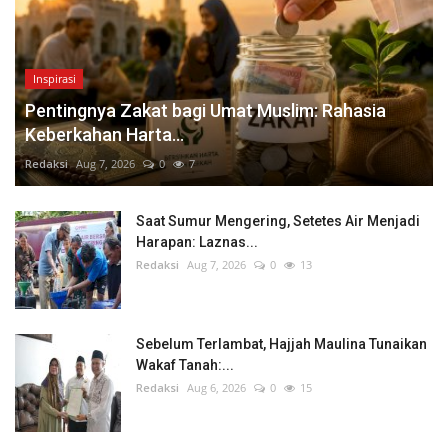
Inspirasi
Pentingnya Zakat bagi Umat Muslim: Rahasia
Keberkahan Harta...
Redaksi
Aug 7, 2026
0
7
Saat Sumur Mengering, Setetes Air Menjadi
Harapan: Laznas...
Redaksi
Aug 7, 2026
0
13
Sebelum Terlambat, Hajjah Maulina Tunaikan
Wakaf Tanah:...
Redaksi
Aug 6, 2026
0
15