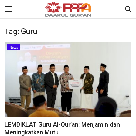
Tag:
Guru
Login
Register
News
Home
Contact
About
News
Wisuda Akbar
LEMDIKLAT Guru Al-Qur’an: Menjamin dan
Kisah
Meningkatkan Mutu...