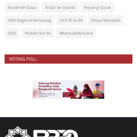
Muslimah Daqu
Al Qur'an Isyarat
Pejuang Quran
SMA Negeri 8 Semarang
HUT RI ke 80
Moqu Ramadan
2025
Mobile Qur'an
#BantuanBencana
VOTING POLL