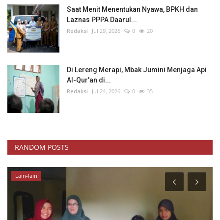
Saat Menit Menentukan Nyawa, BPKH dan
Laznas PPPA Daarul...
Redaksi
Jul 29, 2026
0
20
Di Lereng Merapi, Mbak Jumini Menjaga Api
Al-Qur'an di...
Redaksi
Jul 24, 2026
0
35
RANDOM POSTS
Wisuda Akbar