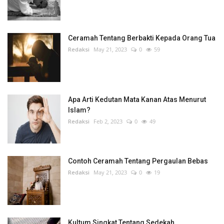
Ceramah Tentang Berbakti Kepada Orang Tua
Redaksi
May 21, 2023
0
59
Apa Arti Kedutan Mata Kanan Atas Menurut
Islam?
Redaksi
Feb 2, 2023
0
49
Contoh Ceramah Tentang Pergaulan Bebas
Redaksi
May 21, 2023
0
19
Kultum Singkat Tentang Sedekah