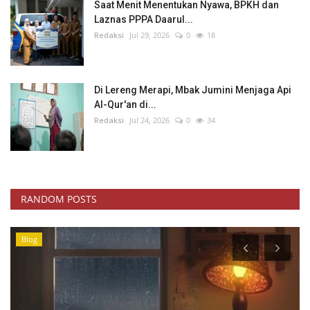
Saat Menit Menentukan Nyawa, BPKH dan
Laznas PPPA Daarul...
Redaksi
Jul 29, 2026
0
18
Di Lereng Merapi, Mbak Jumini Menjaga Api
Al-Qur'an di...
Redaksi
Jul 24, 2026
0
34
RANDOM POSTS
Pendidikan