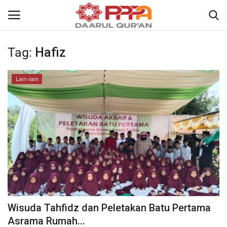
Tag:
Hafiz
Login
Register
Lain-lain
Home
Contact
About
News
Wisuda Akbar
Wisuda Tahfidz dan Peletakan Batu Pertama
Kisah
Asrama Rumah...