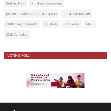
Berbagi Nasi
#mahasiswamagang
pesantren takhassus daarul quran
IkhlasKarenaAllah
BPRS Cilegon Mandiri
Mushola
DoaSantri
MNC
SMK Cendekia
VOTING POLL