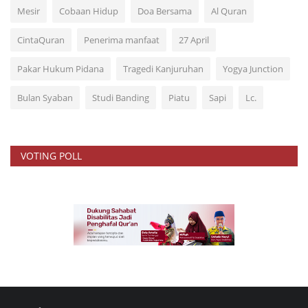
Mesir
Cobaan Hidup
Doa Bersama
Al Quran
CintaQuran
Penerima manfaat
27 April
Pakar Hukum Pidana
Tragedi Kanjuruhan
Yogya Junction
Bulan Syaban
Studi Banding
Piatu
Sapi
Lc.
VOTING POLL