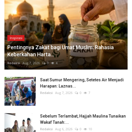
Inspirasi
Pentingnya Zakat bagi Umat Muslim: Rahasia
Keberkahan Harta...
Redaksi
Aug 7, 2026
0
4
Saat Sumur Mengering, Setetes Air Menjadi
Harapan: Laznas...
Redaksi
Aug 7, 2026
0
7
Sebelum Terlambat, Hajjah Maulina Tunaikan
Wakaf Tanah:...
Redaksi
Aug 6, 2026
0
10