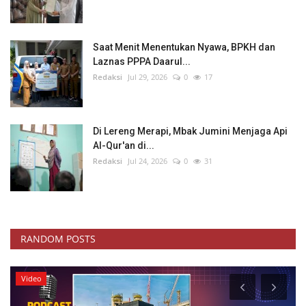
Saat Menit Menentukan Nyawa, BPKH dan
Laznas PPPA Daarul...
Redaksi
Jul 29, 2026
0
17
Di Lereng Merapi, Mbak Jumini Menjaga Api
Al-Qur'an di...
Redaksi
Jul 24, 2026
0
31
RANDOM POSTS
News