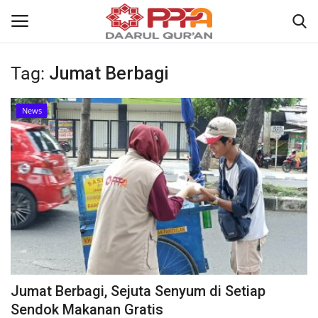
Tag:
Jumat Berbagi
Login
Register
News
Home
Contact
About
News
Wisuda Akbar
Jumat Berbagi, Sejuta Senyum di Setiap
Kisah
Sendok Makanan Gratis