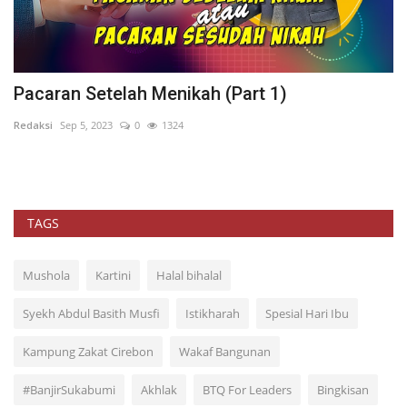
Pesan Moral Prof. Nur Syam: Generasi Qur’a
Penyelamat...
PPPA Daarul Quran Surabaya
Oct 13, 2025
0
229
TAGS
Mushola
Kartini
Halal bihalal
Syekh Abdul Basith Musfi
Istikharah
Spesial Hari Ibu
Kampung Zakat Cirebon
Wakaf Bangunan
#BanjirSukabumi
Akhlak
BTQ For Leaders
Bingkisan