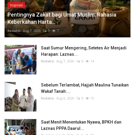
Inspirasi
Pentingnya Zakat bagi Umat Muslim: Rahasia
Keberkahan Harta...
Redaksi
Aug 7, 2026
0
7
Saat Sumur Mengering, Setetes Air Menjadi
Harapan: Laznas...
Redaksi
Aug 7, 2026
0
14
Sebelum Terlambat, Hajjah Maulina Tunaikan
Wakaf Tanah:...
Redaksi
Aug 6, 2026
0
15
Saat Menit Menentukan Nyawa, BPKH dan
Laznas PPPA Daarul...