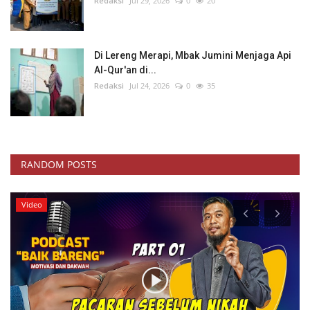
Redaksi
Jul 29, 2026
0
20
Di Lereng Merapi, Mbak Jumini Menjaga Api
Al-Qur'an di...
Redaksi
Jul 24, 2026
0
35
RANDOM POSTS
Wisuda Akbar