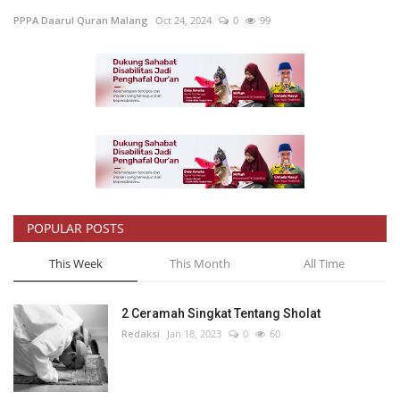
PPPA Daarul Quran Malang
Oct 24, 2024
0
99
Inspirasi
Blog
Video
POPULAR POSTS
This Week
This Month
All Time
2 Ceramah Singkat Tentang Sholat
Redaksi
Jan 18, 2023
0
60