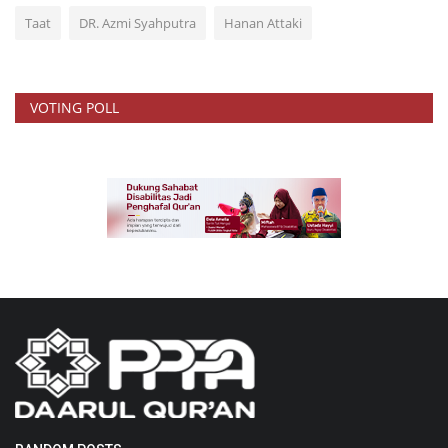
Taat
DR. Azmi Syahputra
Hanan Attaki
VOTING POLL