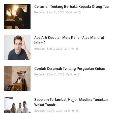
Ceramah Tentang Berbakti Kepada Orang Tua
Redaksi
May 21, 2023
0
59
Apa Arti Kedutan Mata Kanan Atas Menurut
Islam?
Redaksi
Feb 2, 2023
0
46
Contoh Ceramah Tentang Pergaulan Bebas
Redaksi
May 21, 2023
0
21
Sebelum Terlambat, Hajjah Maulina Tunaikan
Wakaf Tanah:...
Redaksi
Aug 6, 2026
0
15