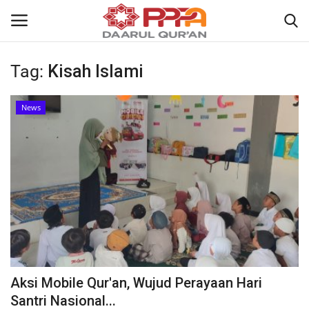
Tag:
Kisah Islami
Login
Register
News
Home
Contact
About
News
Wisuda Akbar
Aksi Mobile Qur'an, Wujud Perayaan Hari
Kisah
Santri Nasional...