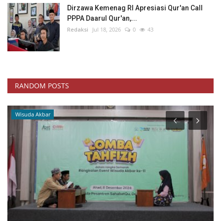
Dirzawa Kemenag RI Apresiasi Qur'an Call
PPPA Daarul Qur'an,...
Redaksi
Jul 18, 2026
0
43
RANDOM POSTS
Wisuda Akbar