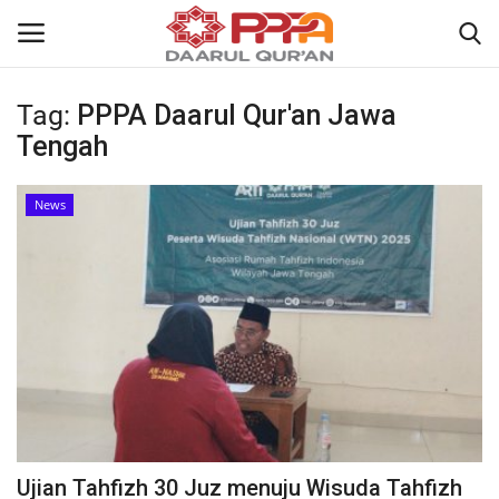
Tag:
PPPA Daarul Qur'an Jawa
Login
Register
Tengah
Home
News
Contact
About
News
Wisuda Akbar
Kisah
Ujian Tahfizh 30 Juz menuju Wisuda Tahfizh