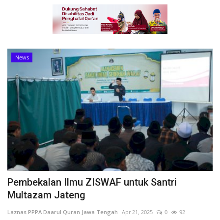
News
Pembekalan Ilmu ZISWAF untuk Santri
Multazam Jateng
Laznas PPPA Daarul Quran Jawa Tengah
Apr 21, 2025
0
92