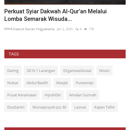
h
Perkuat Syiar Dakwah Al-Qur'an Melalui
S
Lomba Semarak Wisuda...
Re
PPPA Daarul Quran Yogyakarta
Jan 2, 2025
0
178
Ag
TAGS
Daring
SD N 1 Larangan
OrganisasiSosial
Nissin
Nobar
Abdul Basith
Masjid
Purworejo
Pusat Keramaian
HijrahDiri
Amalan Sunnah
DoaSantri
Munaqosyah Juz 30
Laznas
Kajian Tafsir