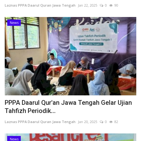
Laznas PPPA Daarul Quran Jawa Tengah
Jan 22, 2025
0
90
News
PPPA Daarul Qur'an Jawa Tengah Gelar Ujian
Tahfizh Periodik...
Laznas PPPA Daarul Quran Jawa Tengah
Jan 20, 2025
0
82
News