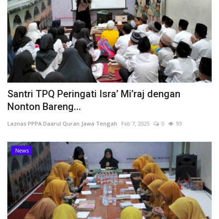
Santri TPQ Peringati Isra’ Mi’raj dengan
Nonton Bareng...
Laznas PPPA Daarul Quran Jawa Tengah
Feb 7, 2025
0
93
News