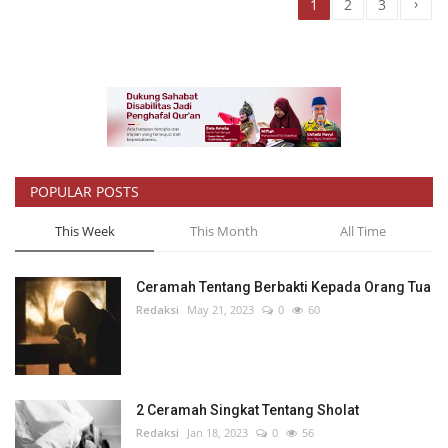
›
1
2
3
POPULAR POSTS
This Week
This Month
All Time
Ceramah Tentang Berbakti Kepada Orang Tua
Redaksi
May 21, 2023
0
60
2 Ceramah Singkat Tentang Sholat
Redaksi
Jan 18, 2023
0
56