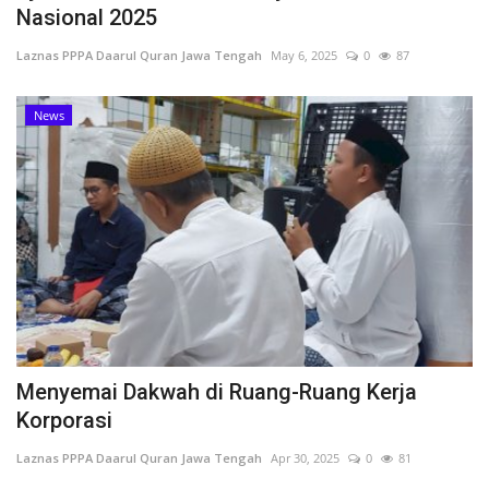
Nasional 2025
Inspirasi
Laznas PPPA Daarul Quran Jawa Tengah
May 6, 2025
0
87
Blog
News
Video
Menyemai Dakwah di Ruang-Ruang Kerja
Korporasi
Laznas PPPA Daarul Quran Jawa Tengah
Apr 30, 2025
0
81