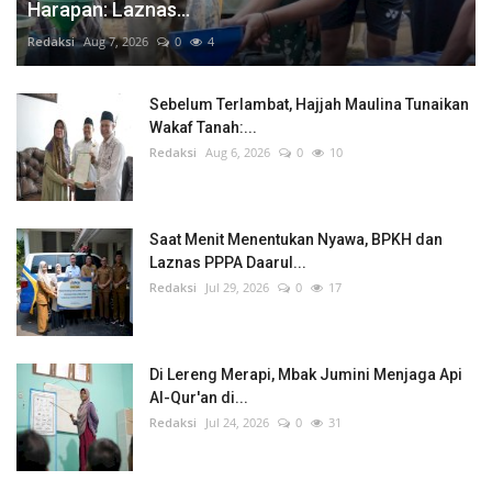
Harapan: Laznas...
Redaksi
Aug 7, 2026
0
4
Sebelum Terlambat, Hajjah Maulina Tunaikan
Wakaf Tanah:...
Redaksi
Aug 6, 2026
0
10
Saat Menit Menentukan Nyawa, BPKH dan
Laznas PPPA Daarul...
Redaksi
Jul 29, 2026
0
17
Di Lereng Merapi, Mbak Jumini Menjaga Api
Al-Qur'an di...
Redaksi
Jul 24, 2026
0
31