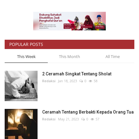
POPULAR POSTS
This Week
This Month
All Time
2 Ceramah Singkat Tentang Sholat
Redaksi
Jan 18, 2023
0
58
Ceramah Tentang Berbakti Kepada Orang Tua
Redaksi
May 21, 2023
0
57