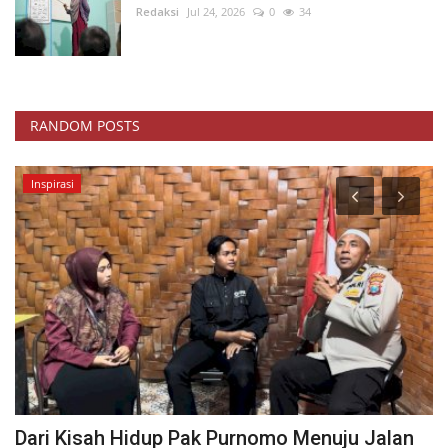
Redaksi
Jul 24, 2026
0
34
RANDOM POSTS
Inspirasi
Dari Kisah Hidup Pak Purnomo Menuju Jalan
5