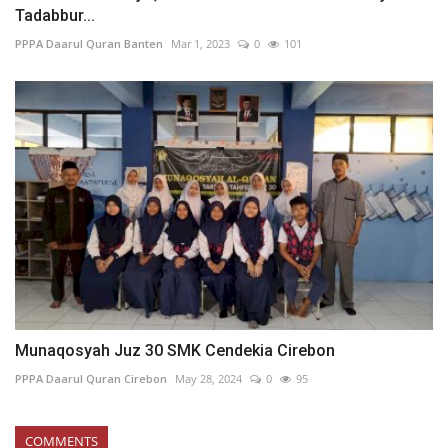
Tadabbur...
PPPA Daarul Quran Banten
Mar 1, 2023
0
101
Munaqosyah Juz 30 SMK Cendekia Cirebon
PPPA Daarul Quran Cirebon
May 28, 2024
0
95
COMMENTS