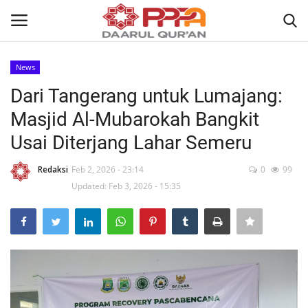
News
Login
Register
Dari Tangerang untuk Lumajang:
Masjid Al-Mubarokah Bangkit
Home
Usai Diterjang Lahar Semeru
Contact
Redaksi
Feb 2, 2026 - 23:14
0
99
Updated: Feb 3, 2026 - 15:35
About
News
Wisuda Akbar
Kisah