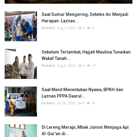
Saat Sumur Mengering, Setetes Air Menjadi
Harapan: Laznas...
Redaksi
Aug 7, 2026
0
9
Sebelum Terlambat, Hajjah Maulina Tunaikan
Wakaf Tanah:...
Redaksi
Aug 6, 2026
0
13
Saat Menit Menentukan Nyawa, BPKH dan
Laznas PPPA Daarul...
Redaksi
Jul 29, 2026
0
18
Di Lereng Merapi, Mbak Jumini Menjaga Api
Al-Qur'an di...