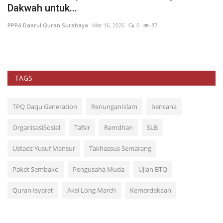
Dakwah untuk...
PP
PPPA Daarul Quran Surabaya
Mar 16, 2026
0
87
Is
ini
TAGS
TPQ Daqu Generation
RenunganIslam
bencana
OrganisasiSosial
Tafsir
Ramdhan
SLB
Ustadz Yusuf Mansur
Takhassus Semarang
Paket Sembako
Pengusaha Muda
Ujian BTQ
Quran Isyarat
Aksi Long March
Kemerdekaan