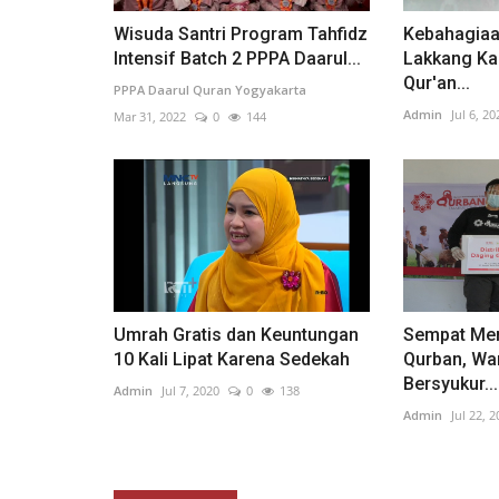
Wisuda Santri Program Tahfidz
Kebahagiaa
Intensif Batch 2 PPPA Daarul...
Lakkang Ka
Qur'an...
PPPA Daarul Quran Yogyakarta
Admin
Jul 6, 20
Mar 31, 2022
0
144
Umrah Gratis dan Keuntungan
Sempat Men
10 Kali Lipat Karena Sedekah
Qurban, Wa
Bersyukur...
Admin
Jul 7, 2020
0
138
Admin
Jul 22, 