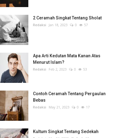
2 Ceramah Singkat Tentang Sholat
Redaksi
Jan 18, 2023
0
57
Apa Arti Kedutan Mata Kanan Atas
Menurut Islam?
Redaksi
Feb 2, 2023
0
53
Contoh Ceramah Tentang Pergaulan
Bebas
Redaksi
May 21, 2023
0
17
Kultum Singkat Tentang Sedekah