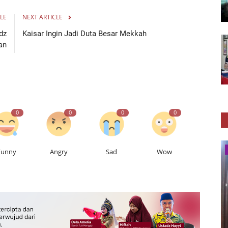
LE
NEXT ARTICLE
dz
Kaisar Ingin Jadi Duta Besar Mekkah
an
0
0
0
0
Kisah
Funny
Angry
Sad
Wow