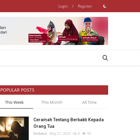
Login
/
Register
POPULAR POSTS
This Week
This Month
All Time
Ceramah Tentang Berbakti Kepada
Orang Tua
Redaksi
May 21, 2023
0
59