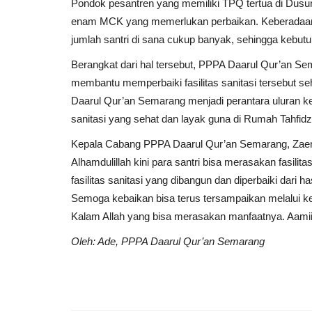
Pondok pesantren yang memiliki TPQ tertua di Dusun
enam MCK yang memerlukan perbaikan. Keberadaan e
jumlah santri di sana cukup banyak, sehingga kebut
Berangkat dari hal tersebut, PPPA Daarul Qur’an 
membantu memperbaiki fasilitas sanitasi tersebut se
Daarul Qur’an Semarang menjadi perantara uluran k
sanitasi yang sehat dan layak guna di Rumah Tahfid
Kepala Cabang PPPA Daarul Qur’an Semarang, Zaenul
Alhamdulillah kini para santri bisa merasakan fasilit
fasilitas sanitasi yang dibangun dan diperbaiki dari 
Semoga kebaikan bisa terus tersampaikan melalui ke
Kalam Allah yang bisa merasakan manfaatnya. Aamii
Oleh: Ade, PPPA Daarul Qur’an Semarang