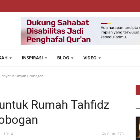
ISAH
INSPIRASI
BLOG
VIDEO
Hidayatus Sibyan Grobogan
 untuk Rumah Tahfidz
robogan
 - 10:14
0
273