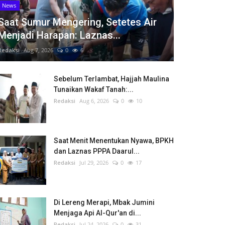
News
Saat Sumur Mengering, Setetes Air
Menjadi Harapan: Laznas...
Redaksi
Aug 7, 2026
0
6
Sebelum Terlambat, Hajjah Maulina
Tunaikan Wakaf Tanah:...
Redaksi
Aug 6, 2026
0
10
Saat Menit Menentukan Nyawa, BPKH
dan Laznas PPPA Daarul...
Redaksi
Jul 29, 2026
0
17
Di Lereng Merapi, Mbak Jumini
Menjaga Api Al-Qur'an di...
Redaksi
Jul 24, 2026
0
31