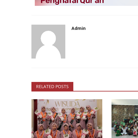
Tidak Bisa Mendengar, Tapi Ta
Menyerah : Caca,...
Admin
PPPA Daarul Quran Medan
Jul 3, 2025
0
218
RELATED POSTS