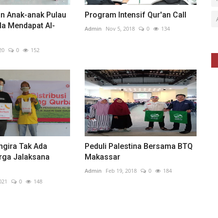
n Anak-anak Pulau
Program Intensif Qur'an Call
la Mendapat Al-
Admin
Nov 5, 2018
0
134
20
0
152
gira Tak Ada
Peduli Palestina Bersama BTQ
rga Jalaksana
Makassar
Admin
Feb 19, 2018
0
184
2021
0
148