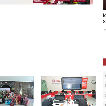
k Pernah
Idul Qurban: Momentum Jalankan Misi
M
Sosial Kemanusiaan
K
PPPA Daarul Quran Yogyakarta
Jun 10, 2025
0
168
PP