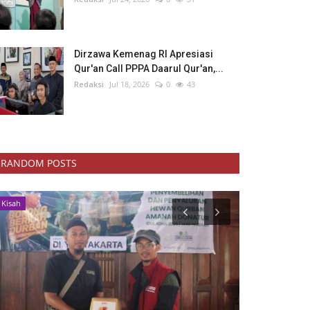
Dirzawa Kemenag RI Apresiasi
Qur'an Call PPPA Daarul Qur'an,...
Redaksi
Jul 18, 2026
0
43
RANDOM POSTS
Kesehatan
Pendidikan