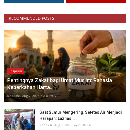
RECOMMENDED POSTS
Inspirasi
Pentingnya Zakat bagi Umat Muslim: Rahasia
Keberkahan Harta...
Redaksi
Aug 7, 2026
0
7
Saat Sumur Mengering, Setetes Air Menjadi
Harapan: Laznas...
Redaksi
Aug 7, 2026
0
14