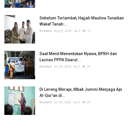
Sebelum Terlambat, Hajjah Maulina Tunaikan
Wakaf Tanah:...
Redaksi
Aug 6, 2026
0
16
Saat Menit Menentukan Nyawa, BPKH dan
Laznas PPPA Daarul...
Redaksi
Jul 29, 2026
0
20
Di Lereng Merapi, Mbak Jumini Menjaga Api
Al-Qur'an di...
Redaksi
Jul 24, 2026
0
35