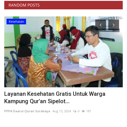
RANDOM POSTS
Kesehatan
ni
Layanan Kesehatan Gratis Untuk Warga
M
Kampung Qur'an Sipelot...
S
PPPA Daarul Quran Surabaya
Aug 13, 2024
0
181
PP