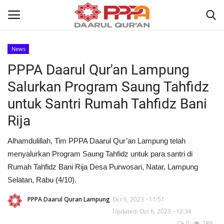
News
Login
Register
PPPA Daarul Qur'an Lampung
Salurkan Program Saung Tahfidz
Home
untuk Santri Rumah Tahfidz Bani
Contact
Rija
About
Alhamdulillah, Tim PPPA Daarul Qur’an Lampung telah
menyalurkan Program Saung Tahfidz untuk para santri di
News
Rumah Tahfidz Bani Rija Desa Purwosari, Natar, Lampung
Selatan, Rabu (4/10).
Wisuda Akbar
PPPA Daarul Quran Lampung
Oct 6, 2023 - 11:51
Updated: Oct 6, 2023 - 12:34
Kisah
0
289