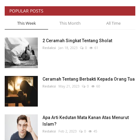
POPULAR POSTS
This Week
This Month
All Time
2 Ceramah Singkat Tentang Sholat
Redaksi
Jan 18, 2023
0
61
Ceramah Tentang Berbakti Kepada Orang Tua
Redaksi
May 21, 2023
0
60
Apa Arti Kedutan Mata Kanan Atas Menurut
Islam?
Redaksi
Feb 2, 2023
0
45