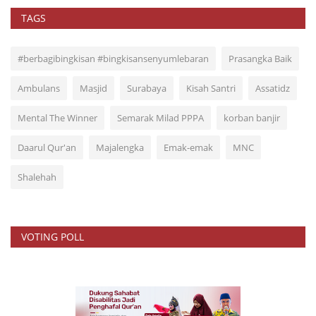
TAGS
#berbagibingkisan #bingkisansenyumlebaran
Prasangka Baik
Ambulans
Masjid
Surabaya
Kisah Santri
Assatidz
Mental The Winner
Semarak Milad PPPA
korban banjir
Daarul Qur'an
Majalengka
Emak-emak
MNC
Shalehah
VOTING POLL