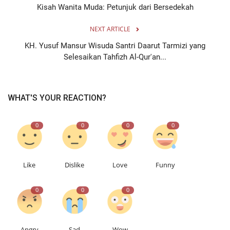
Kisah Wanita Muda: Petunjuk dari Bersedekah
NEXT ARTICLE
KH. Yusuf Mansur Wisuda Santri Daarut Tarmizi yang
Selesaikan Tahfizh Al-Qur'an...
WHAT'S YOUR REACTION?
0
0
0
0
Like
Dislike
Love
Funny
0
0
0
Angry
Sad
Wow