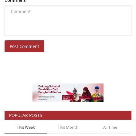
Post Comment
POPULAR POSTS
This Week
This Month
All Time
Ceramah Tentang Berbakti Kepada Orang Tua
Redaksi
May 21, 2023
0
58