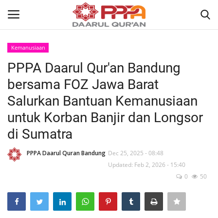
Kemanusiaan
Login
Register
PPPA Daarul Qur'an Bandung
bersama FOZ Jawa Barat
Home
Salurkan Bantuan Kemanusiaan
Contact
untuk Korban Banjir dan Longsor
di Sumatra
About
PPPA Daarul Quran Bandung
Dec 25, 2025 - 08:48
News
Updated: Feb 2, 2026 - 15:40
0
50
Wisuda Akbar
Kisah