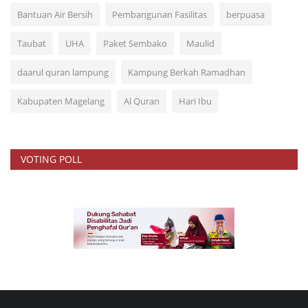
Taubat
UHA
Paket Sembako
Maulid
daarul quran lampung
Kampung Berkah Ramadhan
Kabupaten Magelang
Al Quran
Hari Ibu
VOTING POLL