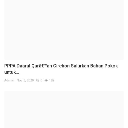
PPPA Daarul Qurâ€™an Cirebon Salurkan Bahan Pokok
untuk...
Admin
Nov 5, 2020
0
182