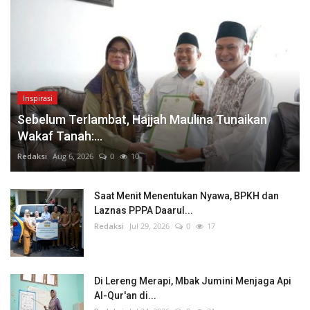
Inspirasi
Sebelum Terlambat, Hajjah Maulina Tunaikan
Wakaf Tanah:...
Redaksi
Aug 6, 2026
0
10
Saat Menit Menentukan Nyawa, BPKH dan
Laznas PPPA Daarul...
Redaksi
Jul 29, 2026
0
17
Di Lereng Merapi, Mbak Jumini Menjaga Api
Al-Qur'an di...
Redaksi
Jul 24, 2026
0
31