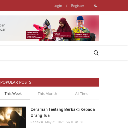
Login
/
Register
POPULAR POSTS
This Week
This Month
All Time
Ceramah Tentang Berbakti Kepada
Orang Tua
Redaksi
May 21, 2023
0
60