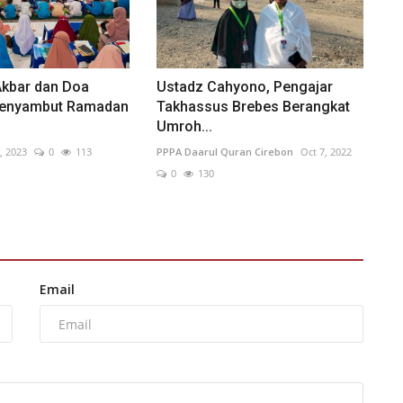
kbar dan Doa
Ustadz Cahyono, Pengajar
enyambut Ramadan
Takhassus Brebes Berangkat
Umroh...
, 2023
0
113
PPPA Daarul Quran Cirebon
Oct 7, 2022
0
130
Email