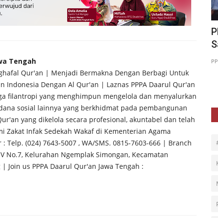
as
PPPA Daarul Qur'an Jawa Barat
K
Salurkan Set Murotal untuk...
M
awa Tengah
51
PPPA Daarul Quran Bandung
Jul 23, 2024
0
126
PP
nghafal Qur'an | Menjadi Bermakna Dengan Berbagi Untuk
Indonesia Dengan Al Qur'an | Laznas PPPA Daarul Qur'an
a filantropi yang menghimpun mengelola dan menyalurkan
a dana sosial lainnya yang berkhidmat pada pembangunan
ur'an yang dikelola secara profesional, akuntabel dan telah
mi Zakat Infak Sedekah Wakaf di Kementerian Agama
r : Telp. (024) 7643-5007 , WA/SMS. 0815-7603-666 | Branch
ra V No.7, Kelurahan Ngemplak Simongan, Kecamatan
| Join us PPPA Daarul Qur'an Jawa Tengah :