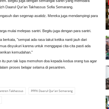
ren. Begitu juga dengan semangat santri yang membara
fizh Daarul Qur'an Takhassus Sofia Semarang.
pengasuh dan segenap asatidz. Mereka juga mendampingi para
ga mulai melepas santri. Begitu juga dengan para santri.
a berkata, "sempat ada rasa takut ketika nanti jauh dari
emua disyukuri karena untuk menggapai cita-cita pasti ada
mberikan kemudahan.”
n itu pun tak lupa memohon doa kepada kedua orang tua agar
alam proses belajar selama di pesantren.
antren Takhassus
PPPA Daarul Qur'an Semarang