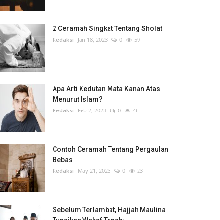
2 Ceramah Singkat Tentang Sholat
Redaksi
Jan 18, 2023
0
59
Apa Arti Kedutan Mata Kanan Atas
Menurut Islam?
Redaksi
Feb 2, 2023
0
46
Contoh Ceramah Tentang Pergaulan
Bebas
Redaksi
May 21, 2023
0
23
Sebelum Terlambat, Hajjah Maulina