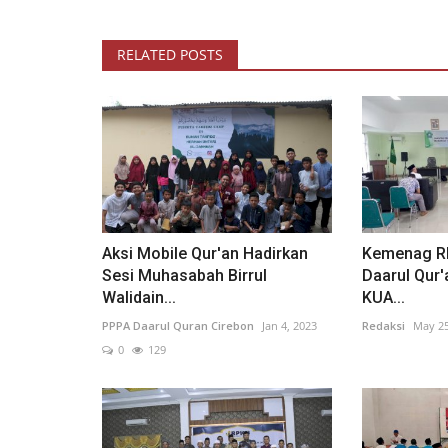
RELATED POSTS
Aksi Mobile Qur'an Hadirkan
Kemenag R
Sesi Muhasabah Birrul
Daarul Qur
Walidain...
KUA...
PPPA Daarul Quran Cirebon
Jan 4, 2023
Redaksi
May 25
0
129