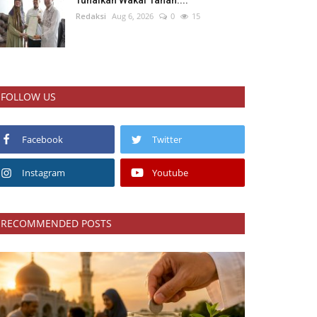
Tunaikan Wakaf Tanah:...
Redaksi
Aug 6, 2026
0
15
FOLLOW US
Facebook
Twitter
Instagram
Youtube
RECOMMENDED POSTS