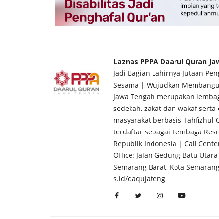
Silaturrahmi Dakwah: Spiritualit
sebagai Jalan Pemulihan...
Laznas PPPA Daarul Quran J
PPPA Daarul Quran Surabaya
Feb 26, 2026
0
Jadi Bagian Lahirnya Jutaan Pe
Sesama | Wujudkan Membangun 
Jawa Tengah merupakan lembag
sedekah, zakat dan wakaf sert
masyarakat berbasis Tahfizhul Q
terdaftar sebagai Lembaga Res
Republik Indonesia | Call Cente
Office: Jalan Gedung Batu Uta
Semarang Barat, Kota Semarang 
s.id/daqujateng