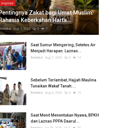
Inspirasi
Pentingnya Zakat bagi Umat Muslim:
Rahasia Keberkahan Harta...
Redaksi
Aug 7, 2026
0
7
Saat Sumur Mengering, Setetes Air
Menjadi Harapan: Laznas...
Redaksi
Aug 7, 2026
0
13
Sebelum Terlambat, Hajjah Maulina
Tunaikan Wakaf Tanah:...
Redaksi
Aug 6, 2026
0
15
Saat Menit Menentukan Nyawa, BPKH
dan Laznas PPPA Daarul...
Redaksi
Jul 29, 2026
0
20