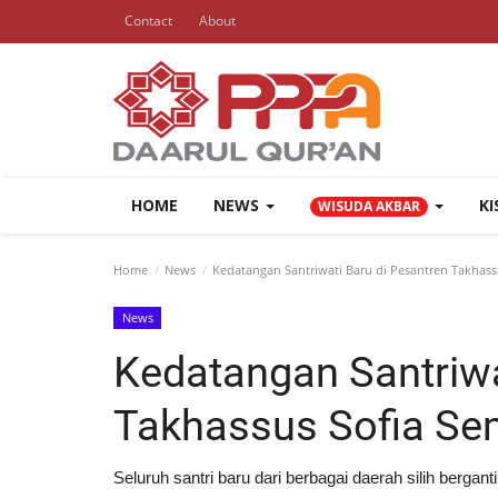
Contact
About
HOME
NEWS
K
WISUDA AKBAR
Home
News
Kedatangan Santriwati Baru di Pesantren Takhass
News
Kedatangan Santriwa
Takhassus Sofia Se
Seluruh santri baru dari berbagai daerah silih berga