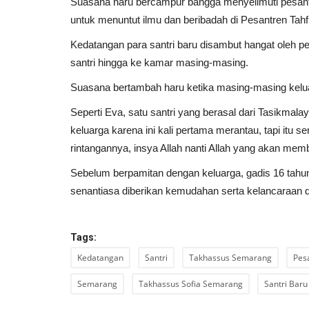
Suasana haru bercampur bangga menyelimuti pesant
untuk menuntut ilmu dan beribadah di Pesantren Tah
Kedatangan para santri baru disambut hangat oleh 
santri hingga ke kamar masing-masing.
Suasana bertambah haru ketika masing-masing keluar
Seperti Eva, satu santri yang berasal dari Tasikmalay
keluarga karena ini kali pertama merantau, tapi itu s
rintangannya, insya Allah nanti Allah yang akan me
Sebelum berpamitan dengan keluarga, gadis 16 tahu
senantiasa diberikan kemudahan serta kelancaraan d
Tags:
Kedatangan
Santri
Takhassus Semarang
Pes
Semarang
Takhassus Sofia Semarang
Santri Baru