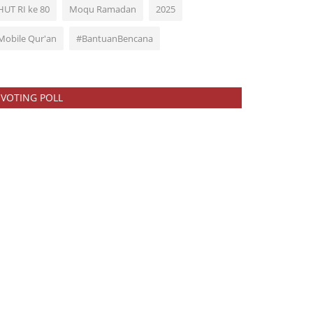
HUT RI ke 80
Moqu Ramadan
2025
Mobile Qur'an
#BantuanBencana
VOTING POLL