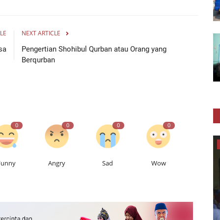
LE
NEXT ARTICLE
sa
Pengertian Shohibul Qurban atau Orang yang
Berqurban
0
0
0
0
Lain-lain
Funny
Angry
Sad
Wow