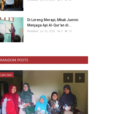
Di Lereng Merapi, Mbak Jumini
Menjaga Api Al-Qur'an di...
Redaksi
Jul 24, 2026
0
35
RANDOM POSTS
Wisuda Akbar
Kesehatan