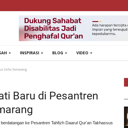
ISAH
INSPIRASI
BLOG
VIDEO
us Sofia Semarang
ti Baru di Pesantren
marang
nti berdatangan ke Pesantren Tahfizh Daarul Qur'an Takhassus