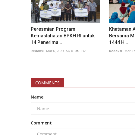
Peresmian Program
Khataman A
Kemaslahatan BPKH RI untuk
Bersama M
14 Penerima...
1444 H...
Redaksi
Mar 6, 2023
0
132
Redaksi
Mar 27
COMMENTS
Name
Comment