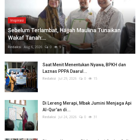
Inspirasi
Sebelum Terlambat, Hajjah Maulina Tunaikan
Wakaf Tanah:...
Redaksi
Aug 6, 2026
0
9
Saat Menit Menentukan Nyawa, BPKH dan
Laznas PPPA Daarul...
Redaksi
Jul 29, 2026
0
15
Di Lereng Merapi, Mbak Jumini Menjaga Api
Al-Qur'an di...
Redaksi
Jul 24, 2026
0
31