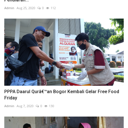
Admin
Aug 25, 2020
0
112
PPPA Daarul Qurâ€™an Bogor Kembali Gelar Free Food
Friday
Admin
Aug 7, 2020
0
130