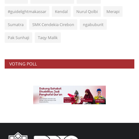
#guidelightmakassar
Kendal
Nurul Qolbi
Merapi
Sumatra
SMK Cendekia Cirebon
ngabuburit
Pak Sunhaji
Taqy Malik
VOTING POLL