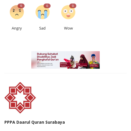
0
0
0
Angry
Sad
Wow
PPPA Daarul Quran Surabaya