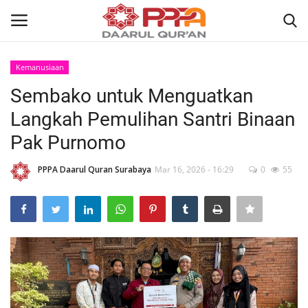
Kemanusiaan
Login
Register
Sembako untuk Menguatkan
Langkah Pemulihan Santri Binaan
Home
Pak Purnomo
Contact
PPPA Daarul Quran Surabaya
Mar 16, 2026 - 16:29
0
55
About
News
Wisuda Akbar
Kisah