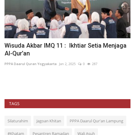
m
Wisuda Akbar IMQ 11 : Ikhtiar Setia Menjaga
I
Al-Qur’an
M
PPPA Daarul Quran Yogyakarta
Jan 2, 2025
0
287
PP
TAGS
Silaturahim
Jagoan Khitan
PPPA Daarul Qur'an Lampung
#Khatam
Pesantren Ramadan
Wali Asuh