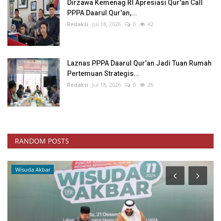
Dirzawa Kemenag RI Apresiasi Qur'an Call
PPPA Daarul Qur'an,...
Redaksi
Jul 18, 2026
0
42
Laznas PPPA Daarul Qur'an Jadi Tuan Rumah
Pertemuan Strategis...
Redaksi
Jul 18, 2026
0
26
RANDOM POSTS
Wisuda Akbar