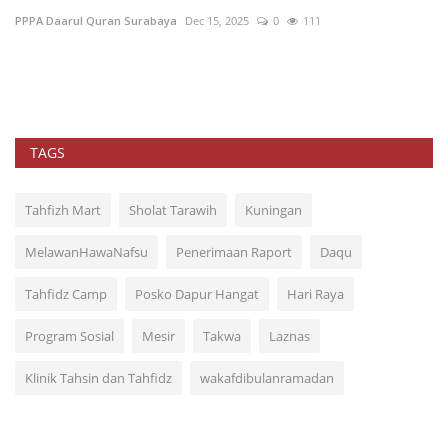
PPPA Daarul Quran Surabaya
Dec 15, 2025
0
111
PP
TAGS
Tahfizh Mart
Sholat Tarawih
Kuningan
MelawanHawaNafsu
Penerimaan Raport
Daqu
Tahfidz Camp
Posko Dapur Hangat
Hari Raya
Program Sosial
Mesir
Takwa
Laznas
Klinik Tahsin dan Tahfidz
wakafdibulanramadan