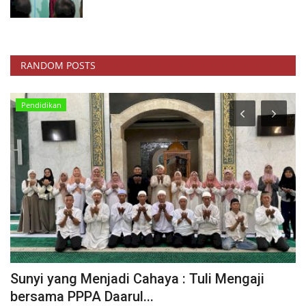
RANDOM POSTS
Pendidikan
Sunyi yang Menjadi Cahaya : Tuli Mengaji
T
bersama PPPA Daarul...
M