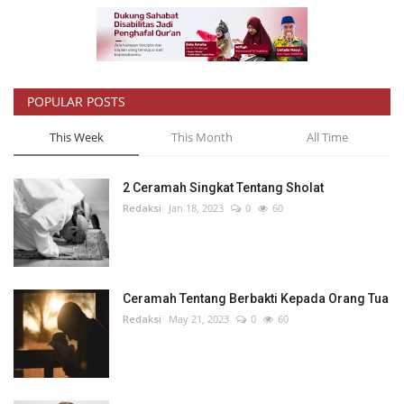
POPULAR POSTS
This Week
This Month
All Time
2 Ceramah Singkat Tentang Sholat
Redaksi
Jan 18, 2023
0
60
Ceramah Tentang Berbakti Kepada Orang Tua
Redaksi
May 21, 2023
0
60