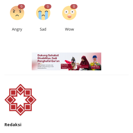
0
0
0
Angry
Sad
Wow
Redaksi