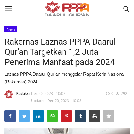
News
Login
Register
Rakernas Laznas PPPA Daarul
Qur’an Targetkan 1,2 Juta
Home
Penerima Manfaat pada 2024
Contact
Laznas PPPA Daarul Qur’an menggelar Rapat Kerja Nasional
(Rakernas) 2024.
About
Redaksi
Dec 20, 2023 - 10:07
0
292
News
Updated: Dec 20, 2023 - 10:08
Wisuda Akbar
Kisah