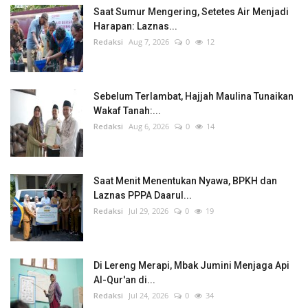
Saat Sumur Mengering, Setetes Air Menjadi
Harapan: Laznas...
Redaksi
Aug 7, 2026
0
12
Sebelum Terlambat, Hajjah Maulina Tunaikan
Wakaf Tanah:...
Redaksi
Aug 6, 2026
0
14
Saat Menit Menentukan Nyawa, BPKH dan
Laznas PPPA Daarul...
Redaksi
Jul 29, 2026
0
19
Di Lereng Merapi, Mbak Jumini Menjaga Api
Al-Qur'an di...
Redaksi
Jul 24, 2026
0
34